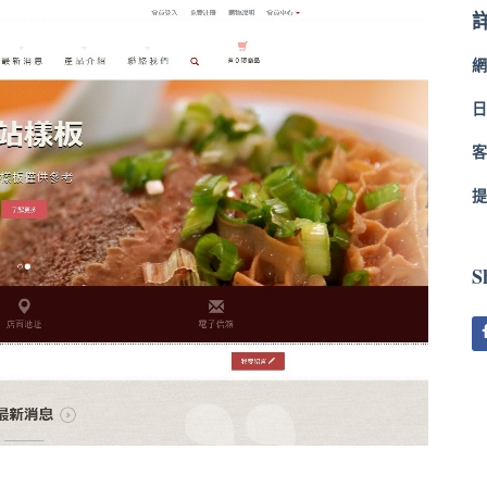
網
日
客
提
S