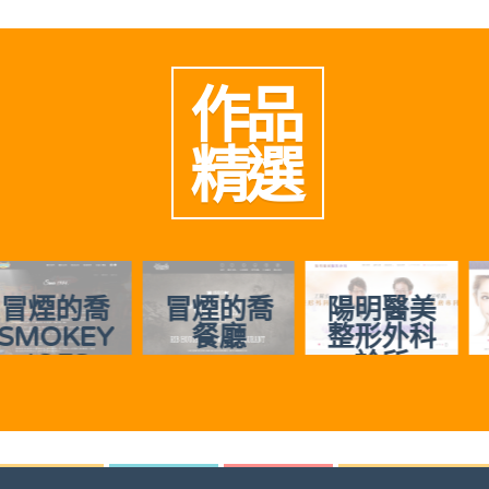
作品
精選
喬
冒煙的喬
陽明醫美
慈美時
EY
餐廳
整形外科
診所
診所