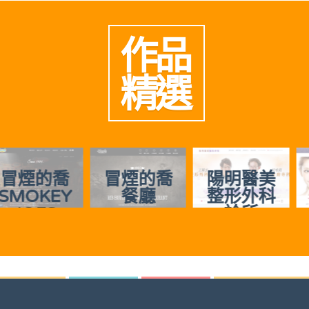
作品
精選
冒煙的喬
陽明醫美
慈美時尚
餐廳
整形外科
診所
診所