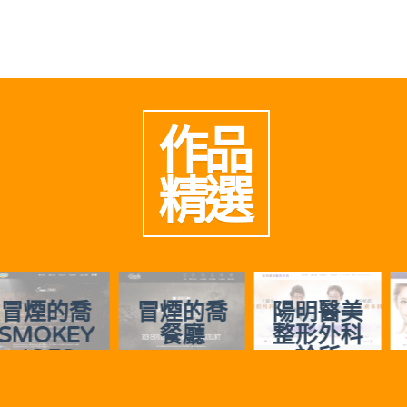
作品
精選
冒煙的喬
陽明醫美
慈美時尚
餐廳
整形外科
診所
診所