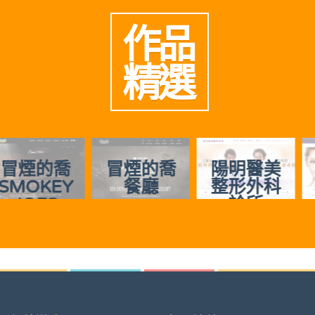
作品
精選
冒煙的喬
陽明醫美
慈美時尚
餐廳
整形外科
診所
診所