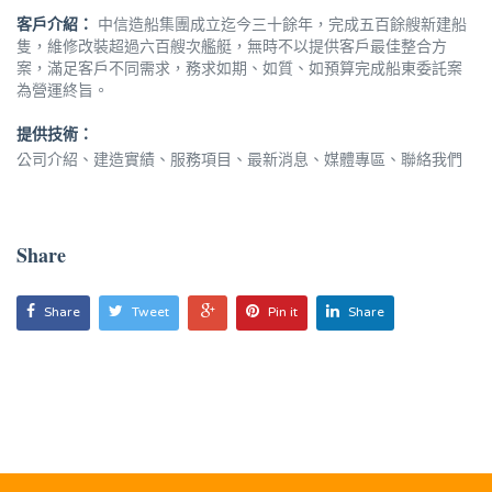
客戶介紹：
中信造船集團成立迄今三十餘年，完成五百餘艘新建船
隻，維修改裝超過六百艘次艦艇，無時不以提供客戶最佳整合方
案，滿足客戶不同需求，務求如期、如質、如預算完成船東委託案
為營運終旨。
提供技術：
公司介紹、建造實績、服務項目、最新消息、媒體專區、聯絡我們
Share
Share
Tweet
Pin it
Share