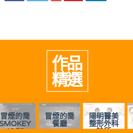
作品
精選
冒煙的喬
陽明醫美
慈美時尚
餐廳
整形外科
診所
診所