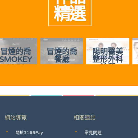
精選
冒煙的喬
陽明醫美
慈美時尚
餐廳
整形外科
診所
診所
網站導覽
相關連結
關於3168Pay
常見問題