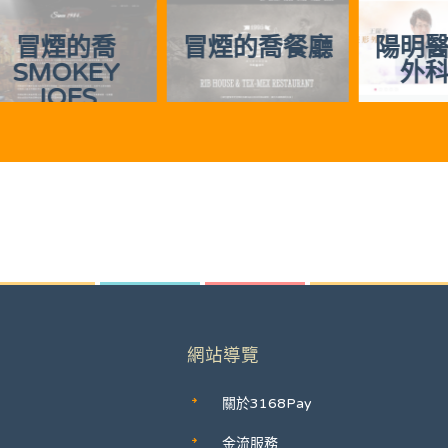
冒煙的喬餐廳
陽明醫美整形
慈
外科診所
網站導覽
關於3168Pay
金流服務