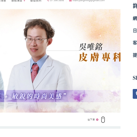
網
日
客
提
S