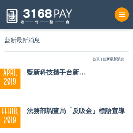
藍新最新消息
首頁
藍新最新消息
藍新科技攜手台新銀
APR1,
行 首辦網路商店外幣
2019
收單服務，鎖定外國
客網購商機 跨境電商
不再是難事
法務部調查局「反吸金」標語宣導
FEB18,
2019