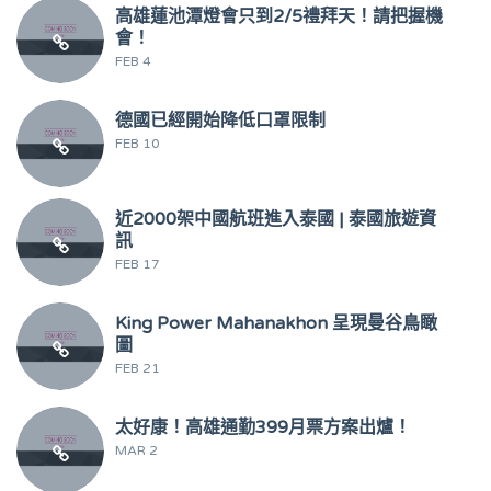
高雄蓮池潭燈會只到2/5禮拜天！請把握機
會！
FEB 4
德國已經開始降低口罩限制
FEB 10
近2000架中國航班進入泰國 | 泰國旅遊資
訊
FEB 17
King Power Mahanakhon 呈現曼谷鳥瞰
圖
FEB 21
太好康！高雄通勤399月票方案出爐！
MAR 2