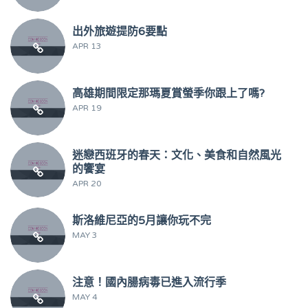
出外旅遊提防6要點
APR 13
高雄期間限定那瑪夏賞螢季你跟上了嗎?
APR 19
迷戀西班牙的春天：文化、美食和自然風光
的饗宴
APR 20
斯洛維尼亞的5月讓你玩不完
MAY 3
注意！國內腸病毒已進入流行季
MAY 4