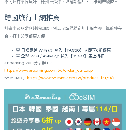
不同州有不同風味：德州重煙燻、堪薩斯偏甜、北卡則帶酸辣。
那股木柴香混合焦糖化的肉汁，就是美式靈魂的味道。
跨國旅行上網推薦
計畫出國品嚐各地烤肉嗎？別忘了準備穩定的上網方案，導航找美
食、打卡分享都更方便！
💡 日韓泰越 WiFi 👉 輸入【TAG60】立即享6折優惠
💡 全球 WiFi / eSIM 👉 輸入【85GO】馬上折扣
eRoaming WiFi分享器 👉
https://www.eroaming.com.tw/order_cart.asp
65eSIM 👉
https://www.65esim.com.tw/product_list/0/1
LINE客服 👉
https://lin.ee/HlDYuTA