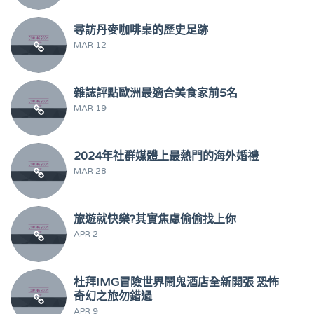
尋訪丹麥咖啡桌的歷史足跡
MAR 12
雜誌評點歐洲最適合美食家前5名
MAR 19
2024年社群媒體上最熱門的海外婚禮
MAR 28
旅遊就快樂?其實焦慮偷偷找上你
APR 2
杜拜IMG冒險世界鬧鬼酒店全新開張 恐怖
奇幻之旅勿錯過
APR 9