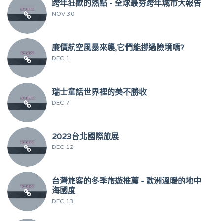
跨年狂歡的熱點 - 全球最夯跨年城市大報告
NOV 30
廉價航空風暴來襲,它們能撐過險境嗎?
DEC 1
瑞士童話世界裡的美不勝收
DEC 7
2023台北國際旅展
DEC 12
台灣旅客的冬季旅遊推薦 - 歐洲溫暖的地中
海國度
DEC 13