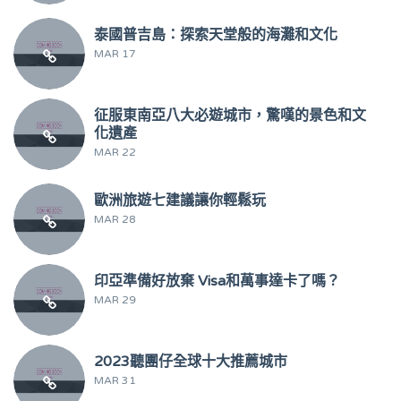
泰國普吉島：探索天堂般的海灘和文化
MAR 17
征服東南亞八大必遊城市，驚嘆的景色和文
化遺產
MAR 22
歐洲旅遊七建議讓你輕鬆玩
MAR 28
印亞準備好放棄 Visa和萬事達卡了嗎？
MAR 29
2023聽團仔全球十大推薦城市
MAR 31