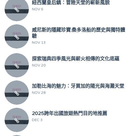
紐西蘭皇后鎮：冒險天堂的嶄新風貌
NOV 6
威尼斯的隱藏珍寶:桑多洛船的歷史與獨特體
驗
NOV 13
探索瑞典四季風光與薪火相傳的文化底蘊
NOV 20
加勒比海的魅力：牙買加的陽光與海灘天堂
NOV 28
2025跨年出國旅遊熱門目的地推薦
DEC 3