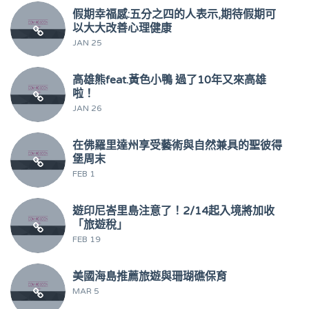
假期幸福感:五分之四的人表示,期待假期可
以大大改善心理健康
JAN 25
高雄熊feat.黃色小鴨 過了10年又來高雄
啦！
JAN 26
在佛羅里達州享受藝術與自然兼具的聖彼得
堡周末
FEB 1
遊印尼峇里島注意了！2/14起入境將加收
「旅遊稅」
FEB 19
美國海島推薦旅遊與珊瑚礁保育
MAR 5