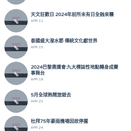
天文狂歡日 2024年前所未有日全蝕來襲
APR 11
泰國盛大潑水節 傳統文化獻世界
APR 15
2024巴黎奧運會:九大標誌性地點轉身成賽
事舞台
APR 18
5月全球熱鬧旅遊去
APR 23
杜拜75年豪雨機場因故停擺
APR 24