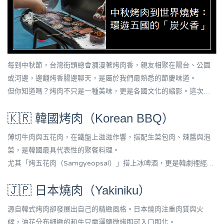
每到中秋節，台灣街頭總會瀰漫著烤肉香，親友相聚在陽台、公園
或河邊，邊翻烤香腸邊聊天，是屬於我們最熟悉的節慶味道。
但你知道嗎？烤肉不只是一種美味，更是各國文化的縮影。這次就
讓我們從台灣出發，環遊世界五大「經典烤肉國家」，看看他們如
🇰🇷 韓國烤肉（Korean BBQ）
何用炭火與香氣說故事。
薄切牛肉與五花肉，在鐵盤上滋滋作響，搭配生菜包肉、辣醬與泡
菜，是韓國最具代表性的聚餐料理。
尤其「烤五花肉（Samgyeopsal）」搭上冰啤酒，更是韓劇裡經典
場景的靈魂所在。
🇯🇵 日本燒肉（Yakiniku）
源自韓式烤肉卻發展出自己的精緻風格。日本燒肉注重肉質與火
候，油花分布細緻的和牛只需灑鹽微烤即可入口即化。