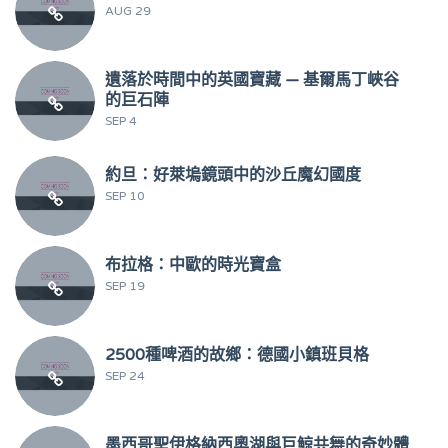
AUG 29
遺落於時間中的英國寶藏 — 基爾馬丁峽谷
的巨石陣
SEP 4
約旦：好萊塢鏡頭中的沙丘魔幻國度
SEP 10
布拉格：中歐的時光寶盒
SEP 19
2500種啤酒的故鄉：德國小鎮班貝格
SEP 24
墨西哥聖伊格納西奧湖與巨鯨共舞的奇妙體