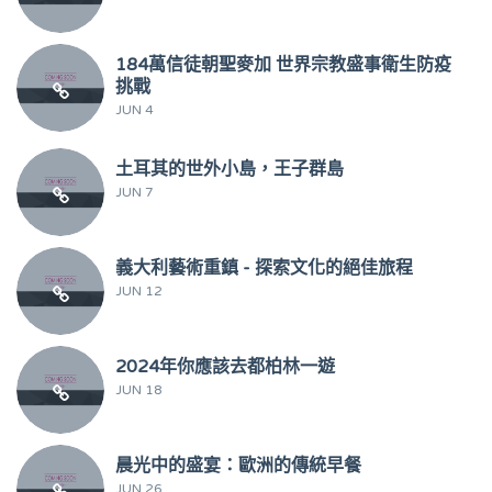
184萬信徒朝聖麥加 世界宗教盛事衛生防疫
挑戰
JUN 4
土耳其的世外小島，王子群島
JUN 7
義大利藝術重鎮 - 探索文化的絕佳旅程
JUN 12
2024年你應該去都柏林一遊
JUN 18
晨光中的盛宴：歐洲的傳統早餐
JUN 26