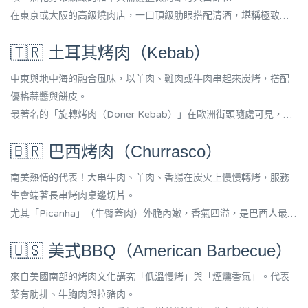
在東京或大阪的高級燒肉店，一口頂級肋眼搭配清酒，堪稱極致享
受。
🇹🇷 土耳其烤肉（Kebab）
中東與地中海的融合風味，以羊肉、雞肉或牛肉串起來炭烤，搭配
優格蒜醬與餅皮。
最著名的「旋轉烤肉（Doner Kebab）」在歐洲街頭隨處可見，是
旅人最愛的速食選擇。
🇧🇷 巴西烤肉（Churrasco）
南美熱情的代表！大串牛肉、羊肉、香腸在炭火上慢慢轉烤，服務
生會端著長串烤肉桌邊切片。
尤其「Picanha」（牛臀蓋肉）外脆內嫩，香氣四溢，是巴西人最驕
傲的國民料理。
🇺🇸 美式BBQ（American Barbecue）
來自美國南部的烤肉文化講究「低溫慢烤」與「煙燻香氣」。代表
菜有肋排、牛胸肉與拉豬肉。