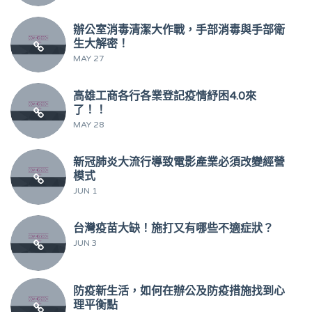
辦公室消毒清潔大作戰，手部消毒與手部衛
生大解密！
MAY 27
高雄工商各行各業登記疫情紓困4.0來
了！！
MAY 28
新冠肺炎大流行導致電影產業必須改變經營
模式
JUN 1
台灣疫苗大缺！施打又有哪些不適症狀？
JUN 3
防疫新生活，如何在辦公及防疫措施找到心
理平衡點