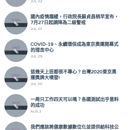
JUL 22
國內疫情趨緩，行政院長蘇貞昌稍早宣布，
7月27日起調降為二級警戒
JUL 23
COVID-19、永續環保成為東京奧運開幕式
的理念中心
JUL 29
這幾天上班都很不專心？台灣2020東京奧
運獎牌大噴發!
JUL 30
一周只工作四天可以嗎？各國測試出乎意料
的成功
AUG 3
我們應該將健康數據數位化並提供給科技公