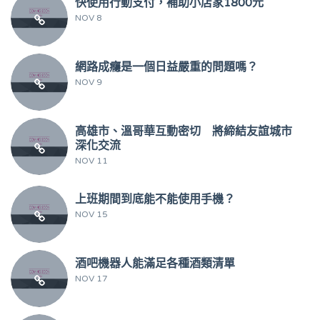
快使用行動支付，補助小店家1800元
NOV 8
網路成癮是一個日益嚴重的問題嗎？
NOV 9
高雄市、溫哥華互動密切 將締結友誼城市
深化交流
NOV 11
上班期間到底能不能使用手機？
NOV 15
酒吧機器人能滿足各種酒類清單
NOV 17