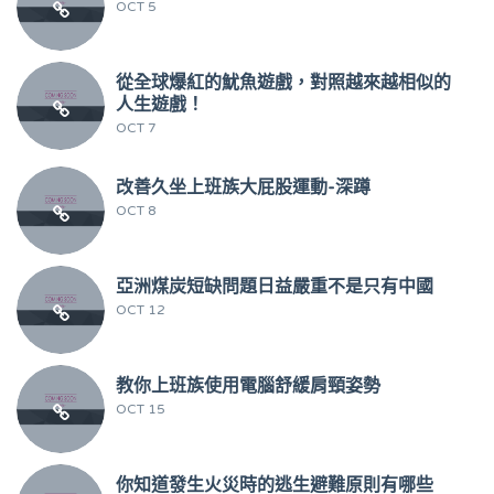
OCT 5
從全球爆紅的魷魚遊戲，對照越來越相似的
人生遊戲！
OCT 7
改善久坐上班族大屁股運動-深蹲
OCT 8
亞洲煤炭短缺問題日益嚴重不是只有中國
OCT 12
教你上班族使用電腦舒緩肩頸姿勢
OCT 15
你知道發生火災時的逃生避難原則有哪些