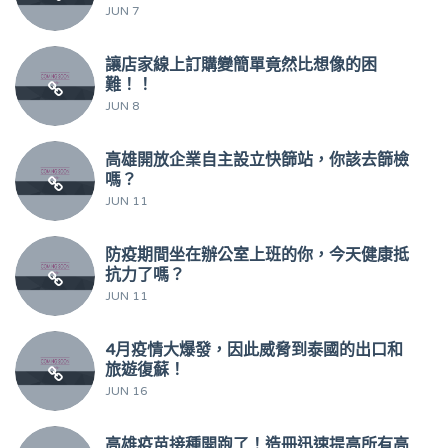
JUN 7
讓店家線上訂購變簡單竟然比想像的困
難！！
JUN 8
高雄開放企業自主設立快篩站，你該去篩檢
嗎？
JUN 11
防疫期間坐在辦公室上班的你，今天健康抵
抗力了嗎？
JUN 11
4月疫情大爆發，因此威脅到泰國的出口和
旅遊復蘇！
JUN 16
高雄疫苗接種開跑了！造冊迅速提高所有高