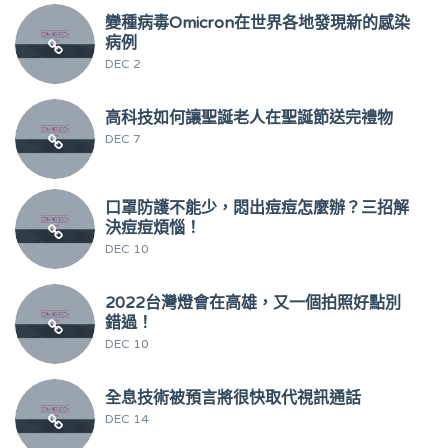
變種病毒Omicron在世界各地發現新的感染
病例
DEC 2
高科技如何讓聖誕老人在聖誕節送完禮物
DEC 7
口罩防護不能少，悶出痘痘怎麼辦？三招解
決痘痘煩惱！
DEC 10
2022台灣燈會在高雄，又一個拍照好點別
錯過！
DEC 10
全息技術被預言將很快取代視訊通話
DEC 14