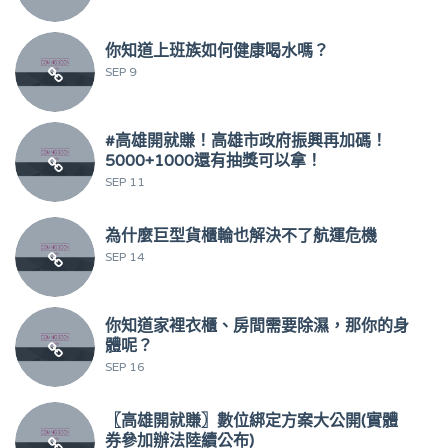
你知道上班族如何健康喝水嗎？
SEP 9
#高雄開就賺！高雄市政府振興再加碼！
5000+1000還有抽獎可以拿！
SEP 11
為什麼巨型貨櫃輪也解決不了航運危機
SEP 14
你知道家裡衣櫃、房間需要除濕，那你的身
體呢？
SEP 16
〖高雄開就賺〗數位綁定方案大公開(實體
券參加辦法陸續公布)