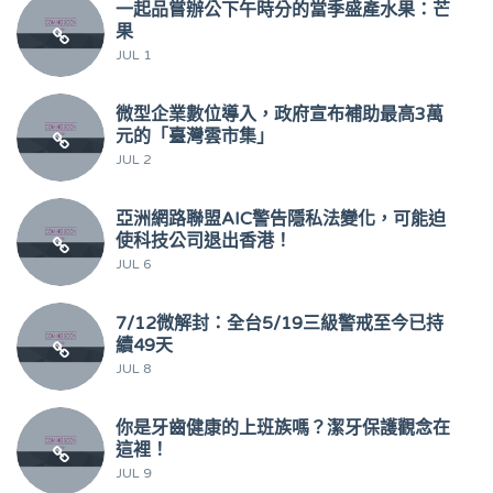
一起品嘗辦公下午時分的當季盛產水果：芒
果
JUL 1
微型企業數位導入，政府宣布補助最高3萬
元的「臺灣雲市集」
JUL 2
亞洲網路聯盟AIC警告隱私法變化，可能迫
使科技公司退出香港！
JUL 6
7/12微解封：全台5/19三級警戒至今已持
續49天
JUL 8
你是牙齒健康的上班族嗎？潔牙保護觀念在
這裡！
JUL 9