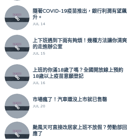
隨著COVID-19疫苗推出，銀行利潤有望飆
升。
JUL 14
上下班遇到下雨有夠煩！幾種方法讓你清爽
的走進辦公室
JUL 15
上班的你滿18歲了嗎？全國開放線上預約
18歲以上疫苗意願登記
JUL 16
市場瘋了！汽車還沒上市就已售罄
JUL 20
颱風天可直接改居家上班不放假？勞動部回
應了