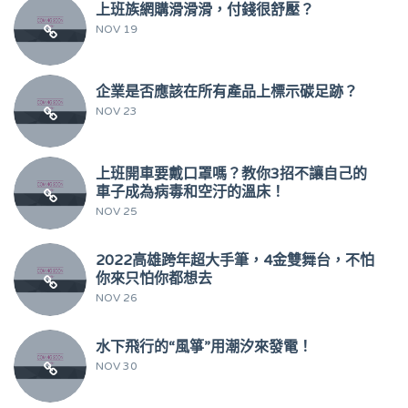
上班族網購滑滑滑，付錢很舒壓？
NOV 19
企業是否應該在所有產品上標示碳足跡？
NOV 23
上班開車要戴口罩嗎？教你3招不讓自己的
車子成為病毒和空汙的溫床！
NOV 25
2022高雄跨年超大手筆，4金雙舞台，不怕
你來只怕你都想去
NOV 26
水下飛行的“風箏”用潮汐來發電！
NOV 30