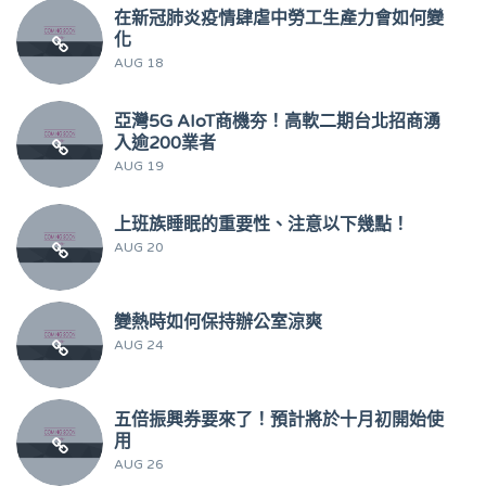
在新冠肺炎疫情肆虐中勞工生產力會如何變
化
AUG 18
亞灣5G AIoT商機夯！高軟二期台北招商湧
入逾200業者
AUG 19
上班族睡眠的重要性、注意以下幾點！
AUG 20
變熱時如何保持辦公室涼爽
AUG 24
五倍振興券要來了！預計將於十月初開始使
用
AUG 26