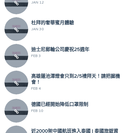
JAN 12
杜拜的奢華蜜月體驗
JAN 30
迪士尼郵輪公司慶祝25週年
FEB 3
高雄蓮池潭燈會只到2/5禮拜天！請把握機
會！
FEB 4
德國已經開始降低口罩限制
FEB 10
近2000架中國航班進入泰國 | 泰國旅遊資