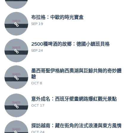
布拉格：中歐的時光寶盒
SEP 19
2500種啤酒的故鄉：德國小鎮班貝格
SEP 24
墨西哥聖伊格納西奧湖與巨鯨共舞的奇妙體
驗
OCT 8
意外成名：西班牙壁畫網路爆紅觀光景點
OCT 17
探訪越南：藏在街角的法式浪漫與東方風情
OCT 24