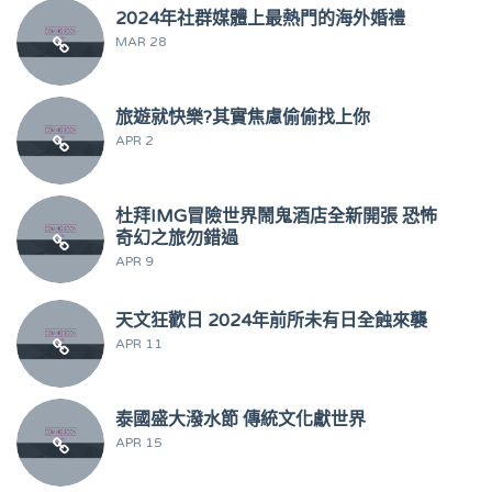
2024年社群媒體上最熱門的海外婚禮
MAR 28
旅遊就快樂?其實焦慮偷偷找上你
APR 2
杜拜IMG冒險世界鬧鬼酒店全新開張 恐怖
奇幻之旅勿錯過
APR 9
天文狂歡日 2024年前所未有日全蝕來襲
APR 11
泰國盛大潑水節 傳統文化獻世界
APR 15