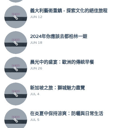
義大利藝術重鎮 - 探索文化的絕佳旅程
JUN 12
2024年你應該去都柏林一遊
JUN 18
晨光中的盛宴：歐洲的傳統早餐
JUN 26
新加坡之旅：獅城魅力盡覽
JUL 4
在炎夏中保持涼爽：防曬與日常生活
JUL 5