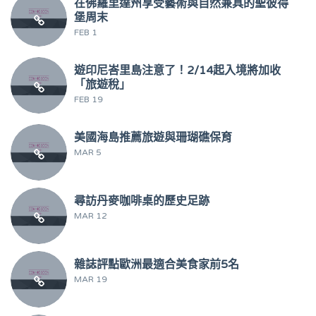
在佛羅里達州享受藝術與自然兼具的聖彼得
堡周末
FEB 1
遊印尼峇里島注意了！2/14起入境將加收
「旅遊稅」
FEB 19
美國海島推薦旅遊與珊瑚礁保育
MAR 5
尋訪丹麥咖啡桌的歷史足跡
MAR 12
雜誌評點歐洲最適合美食家前5名
MAR 19