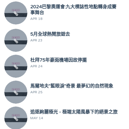
2024巴黎奧運會:九大標誌性地點轉身成賽
事舞台
APR 18
5月全球熱鬧旅遊去
APR 23
杜拜75年豪雨機場因故停擺
APR 24
馬爾地夫"藍眼淚"奇景 最夢幻的自然現象
APR 25
追逐絢麗極光 - 極端太陽風暴下的絕景之旅
MAY 14