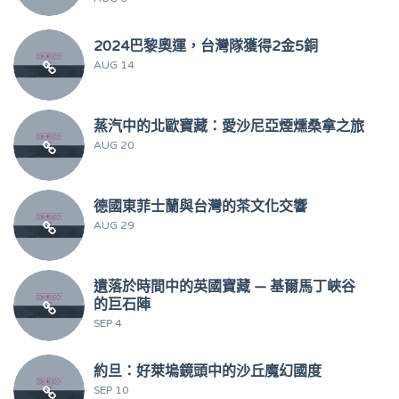
2024巴黎奧運，台灣隊獲得2金5銅
AUG 14
蒸汽中的北歐寶藏：愛沙尼亞煙燻桑拿之旅
AUG 20
德國東菲士蘭與台灣的茶文化交響
AUG 29
遺落於時間中的英國寶藏 — 基爾馬丁峽谷
的巨石陣
SEP 4
約旦：好萊塢鏡頭中的沙丘魔幻國度
SEP 10