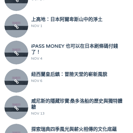
上高地：日本阿爾卑斯山中的淨土
NOV 1
iPASS MONEY 也可以在日本刷條碼付錢
了！
NOV 4
紐西蘭皇后鎮：冒險天堂的嶄新風貌
NOV 6
威尼斯的隱藏珍寶:桑多洛船的歷史與獨特體
驗
NOV 13
探索瑞典四季風光與薪火相傳的文化底蘊