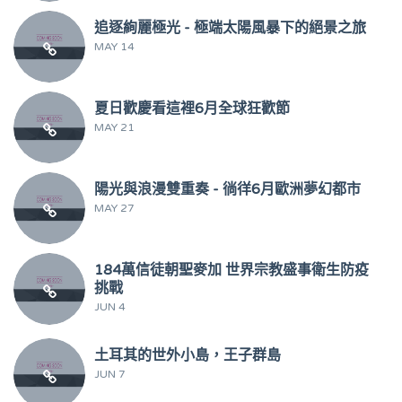
追逐絢麗極光 - 極端太陽風暴下的絕景之旅
MAY 14
夏日歡慶看這裡6月全球狂歡節
MAY 21
陽光與浪漫雙重奏 - 徜徉6月歐洲夢幻都市
MAY 27
184萬信徒朝聖麥加 世界宗教盛事衛生防疫
挑戰
JUN 4
土耳其的世外小島，王子群島
JUN 7