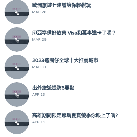
歐洲旅遊七建議讓你輕鬆玩
MAR 28
印亞準備好放棄 Visa和萬事達卡了嗎？
MAR 29
2023聽團仔全球十大推薦城市
MAR 31
出外旅遊提防6要點
APR 13
高雄期間限定那瑪夏賞螢季你跟上了嗎?
APR 19