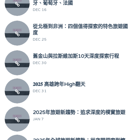
牙、葡萄牙、法國
DEC 16
從北極到非洲：四個值得探索的特色旅遊國
度
DEC 25
舊金山與拉斯維加斯10天深度探索行程
DEC 30
𝟐𝟎𝟐𝟓 高雄跨年High翻天
DEC 31
2025年旅遊新趨勢：追求深度的樸實旅遊
JAN 7