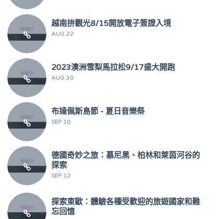
越南拚觀光8/15開放電子簽證入境
AUG 22
2023澳洲雪梨馬拉松9/17盛大開跑
AUG 30
布達佩斯島節 - 夏日音樂祭
SEP 10
德國奇妙之旅：慕尼黑、柏林和萊茵河谷的
探索
SEP 12
探索東歐：體驗各種受歡迎的旅遊國家和難
忘回憶