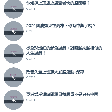
你知道上班族皮膚衰老快的原因嗎？
OCT 1
2021國慶煙火在高雄，你有中獎了嗎？
OCT 5
從全球爆紅的魷魚遊戲，對照越來越相似的
人生遊戲！
OCT 7
改善久坐上班族大屁股運動-深蹲
OCT 8
亞洲煤炭短缺問題日益嚴重不是只有中國
OCT 12