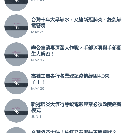
台灣十年大旱缺水，又逢新冠肺炎、綠能缺
電窘境
MAY 25
辦公室消毒清潔大作戰，手部消毒與手部衛
生大解密！
MAY 27
高雄工商各行各業登記疫情紓困4.0來
了！！
MAY 28
新冠肺炎大流行導致電影產業必須改變經營
模式
JUN 1
台灣疫苗大缺！施打又有哪些不適症狀？