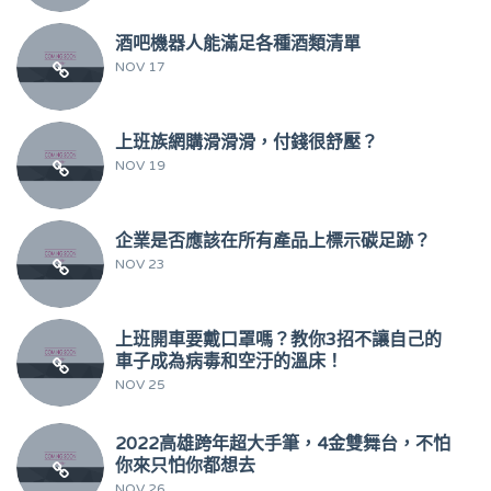
酒吧機器人能滿足各種酒類清單
NOV 17
上班族網購滑滑滑，付錢很舒壓？
NOV 19
企業是否應該在所有產品上標示碳足跡？
NOV 23
上班開車要戴口罩嗎？教你3招不讓自己的
車子成為病毒和空汙的溫床！
NOV 25
2022高雄跨年超大手筆，4金雙舞台，不怕
你來只怕你都想去
NOV 26