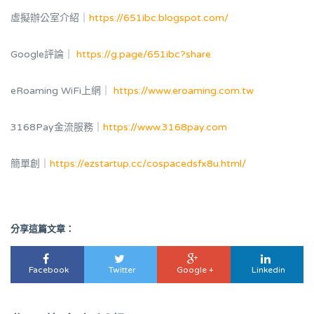
虛擬辦公室介紹｜
https://651ibc.blogspot.com/
Google評論｜
https://g.page/651ibc?share
eRoaming WiFi上網｜
https://www.eroaming.com.tw
3168Pay金流服務｜
https://www.3168pay.com
簡單創｜
https://ezstartup.cc/cospacedsfx8u.html/
分享這篇文章：
Facebook
Twitter
Google +
Linkedin