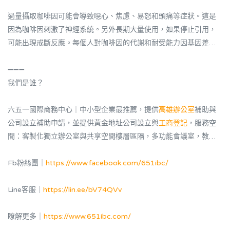
過量攝取咖啡因可能會導致噁心、焦慮、易怒和頭痛等症狀。這是
因為咖啡因刺激了神經系統。另外長期大量使用，如果停止引用，
可能出現戒斷反應。每個人對咖啡因的代謝和耐受能力因基因差異
而存在很大個體差異，需根據自身情況適量攝入。
➖➖➖
我們是誰？
六五一國際商務中心｜中小型企業最推薦，提供
高雄辦公室
補助與
公司設立補助申請，並提供黃金地址公司設立與
工商登記
，服務空
間：客製化獨立辦公室與共享空間樓層區隔，多功能會議室，教育
講座場地。
Fb粉絲團｜
https://www.facebook.com/651ibc/
Line客服｜
https://lin.ee/bV74QVv
瞭解更多｜
https://www.651ibc.com/