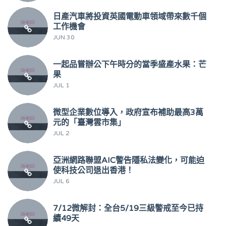
日產汽車將投資英國電動車領域帶來數千個
工作機會
JUN 30
一起品嘗辦公下午時分的當季盛產水果：芒
果
JUL 1
微型企業數位導入，政府宣布補助最高3萬
元的「臺灣雲市集」
JUL 2
亞洲網路聯盟AIC警告隱私法變化，可能迫
使科技公司退出香港！
JUL 6
7/12微解封：全台5/19三級警戒至今已持
續49天