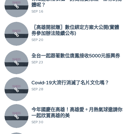
體呢？
SEP 16
〖高雄開就賺〗數位綁定方案大公開(實體
券參加辦法陸續公布)
SEP 20
全台一起跟著數位唐鳳接收5000元振興券
SEP 23
Covid-19大流行消滅了名片文化嗎？
SEP 28
今年國慶在高雄！高雄愛。月熱氣球邀請你
一起欣賞高雄的美
SEP 30