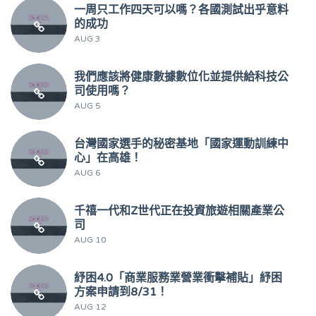
一周只工作四天可以嗎？各國測試出乎意料
的成功
AUG 3
我們應該將健康數據數位化並提供給科技公
司使用嗎？
AUG 5
台灣國家選手的秘密基地「國家運動訓練中
心」在高雄！
AUG 6
千禧一代和Z世代正在投資旅遊相關產業公
司
AUG 10
紓困4.0「商業服務業營業衝擊補貼」紓困
方案申請到8/31！
AUG 12