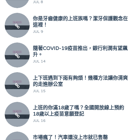
JUL 8
你是牙齒健康的上班族嗎？潔牙保護觀念在
這裡！
JUL 9
隨著COVID-19疫苗推出，銀行利潤有望飆
升。
JUL 14
上下班遇到下雨有夠煩！幾種方法讓你清爽
的走進辦公室
JUL 15
上班的你滿18歲了嗎？全國開放線上預約
18歲以上疫苗意願登記
JUL 16
市場瘋了！汽車還沒上市就已售罄