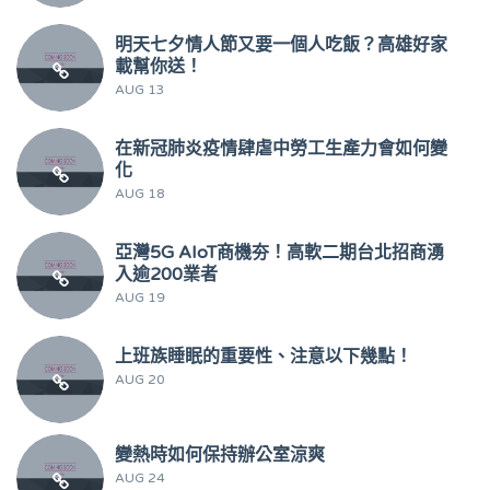
明天七夕情人節又要一個人吃飯？高雄好家
載幫你送！
AUG 13
在新冠肺炎疫情肆虐中勞工生產力會如何變
化
AUG 18
亞灣5G AIoT商機夯！高軟二期台北招商湧
入逾200業者
AUG 19
上班族睡眠的重要性、注意以下幾點！
AUG 20
變熱時如何保持辦公室涼爽
AUG 24