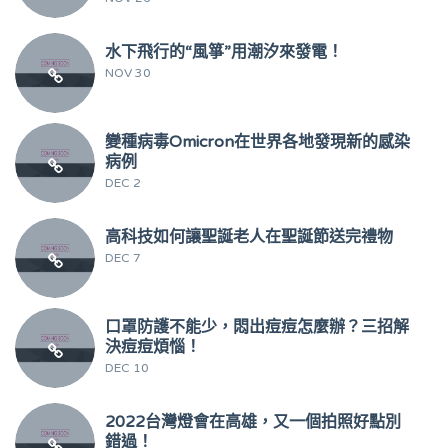
水下飛行的“風箏”用潮汐來發電！
NOV 30
變種病毒Omicron在世界各地發現新的感染
病例
DEC 2
高科技如何讓聖誕老人在聖誕節送完禮物
DEC 7
口罩防護不能少，悶出痘痘怎麼辦？三招解
決痘痘煩惱！
DEC 10
2022台灣燈會在高雄，又一個拍照好點別
錯過！