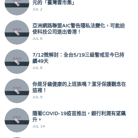
元的「臺灣雲市集」
JUL 2
亞洲網路聯盟AIC警告隱私法變化，可能迫
使科技公司退出香港！
JUL 6
7/12微解封：全台5/19三級警戒至今已持
續49天
JUL 8
你是牙齒健康的上班族嗎？潔牙保護觀念在
這裡！
JUL 9
隨著COVID-19疫苗推出，銀行利潤有望飆
升。
JUL 14