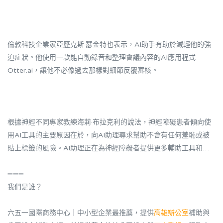
倫敦科技企業家亞歷克斯·瑟金特也表示，AI助手有助於減輕他的強
迫症狀。他使用一款能自動錄音和整理會議內容的AI應用程式
Otter.ai，讓他不必像過去那樣對細節反覆審核。
根據神經不同專家教練海莉·布拉克利的說法，神經障礙患者傾向使
用AI工具的主要原因在於，向AI助理尋求幫助不會有任何羞恥或被
貼上標籤的風險。AI助理正在為神經障礙者提供更多輔助工具和溝
通渠道，讓他們在學習和工作中獲得更多便利，減輕生活中的一些
困難，從而獲得翻天覆地的改變。
➖➖➖
我們是誰？
六五一國際商務中心｜中小型企業最推薦，提供
高雄辦公室
補助與