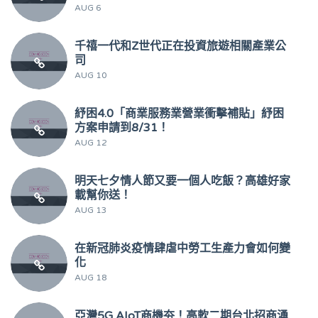
AUG 6
千禧一代和Z世代正在投資旅遊相關產業公
司
AUG 10
紓困4.0「商業服務業營業衝擊補貼」紓困
方案申請到8/31！
AUG 12
明天七夕情人節又要一個人吃飯？高雄好家
載幫你送！
AUG 13
在新冠肺炎疫情肆虐中勞工生產力會如何變
化
AUG 18
亞灣5G AIoT商機夯！高軟二期台北招商湧