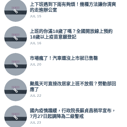
上下班遇到下雨有夠煩！幾種方法讓你清爽
的走進辦公室
JUL 15
上班的你滿18歲了嗎？全國開放線上預約
18歲以上疫苗意願登記
JUL 16
市場瘋了！汽車還沒上市就已售罄
JUL 20
颱風天可直接改居家上班不放假？勞動部回
應了
JUL 22
國內疫情趨緩，行政院長蘇貞昌稍早宣布，
7月27日起調降為二級警戒
JUL 23