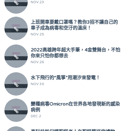
NOV 23
上班開車要戴口罩嗎？教你3招不讓自己的
車子成為病毒和空汙的溫床！
NOV 25
2022高雄跨年超大手筆，4金雙舞台，不怕
你來只怕你都想去
NOV 26
水下飛行的“風箏”用潮汐來發電！
NOV 30
變種病毒Omicron在世界各地發現新的感染
病例
DEC 2