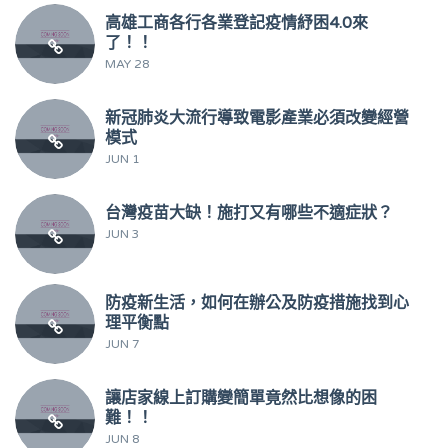
高雄工商各行各業登記疫情紓困4.0來
了！！
MAY 28
新冠肺炎大流行導致電影產業必須改變經營
模式
JUN 1
台灣疫苗大缺！施打又有哪些不適症狀？
JUN 3
防疫新生活，如何在辦公及防疫措施找到心
理平衡點
JUN 7
讓店家線上訂購變簡單竟然比想像的困
難！！
JUN 8