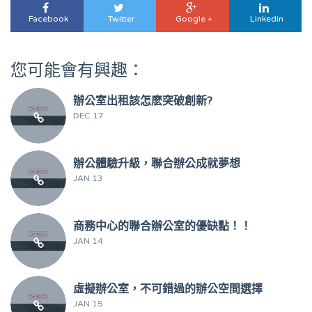
Facebook
Twitter
Google +
Linkedin
eRoaming WiFi上網
｜
https://www.eroaming.com.tw
3168Pay金流服務｜
https://www.3168pay.com
您可能會有興趣：
簡單創｜
https://ezstartup.cc/cospacedsfx8u.html/
辦公室出租該怎麽突破創新?
DEC 17
辦公體驗升級，聯合辦公成就夢想
JAN 13
商務中心的聯合辦公室的優缺點！！
JAN 14
虛擬辦公室，不可錯過的辦公空間選擇
JAN 15