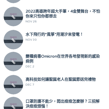
2022高雄跨年超大手筆，4金雙舞台，不怕
你來只怕你都想去
NOV 26
水下飛行的“風箏”用潮汐來發電！
NOV 30
變種病毒Omicron在世界各地發現新的感染
病例
DEC 2
高科技如何讓聖誕老人在聖誕節送完禮物
DEC 7
口罩防護不能少，悶出痘痘怎麼辦？三招解
決痘痘煩惱！