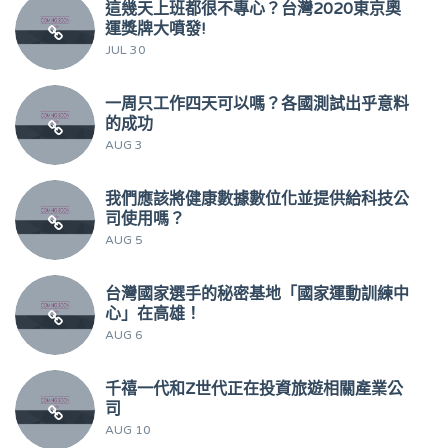
這幾天上班都很不專心？台灣2020東京奧
運獎牌大噴發!
JUL 30
一周只工作四天可以嗎？各國測試出乎意料
的成功
AUG 3
我們應該將健康數據數位化並提供給科技公
司使用嗎？
AUG 5
台灣國家選手的秘密基地「國家運動訓練中
心」在高雄！
AUG 6
千禧一代和Z世代正在投資旅遊相關產業公
司
AUG 10