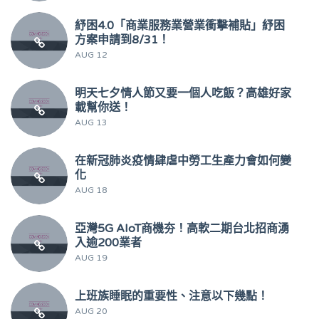
紓困4.0「商業服務業營業衝擊補貼」紓困
方案申請到8/31！
AUG 12
明天七夕情人節又要一個人吃飯？高雄好家
載幫你送！
AUG 13
在新冠肺炎疫情肆虐中勞工生產力會如何變
化
AUG 18
亞灣5G AIoT商機夯！高軟二期台北招商湧
入逾200業者
AUG 19
上班族睡眠的重要性、注意以下幾點！
AUG 20