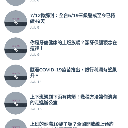
JUL 6
7/12微解封：全台5/19三級警戒至今已持
續49天
JUL 8
你是牙齒健康的上班族嗎？潔牙保護觀念在
這裡！
JUL 9
隨著COVID-19疫苗推出，銀行利潤有望飆
升。
JUL 14
上下班遇到下雨有夠煩！幾種方法讓你清爽
的走進辦公室
JUL 15
上班的你滿18歲了嗎？全國開放線上預約