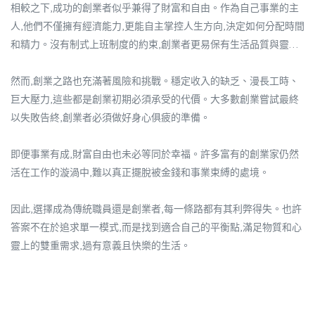
相較之下,成功的創業者似乎兼得了財富和自由。作為自己事業的主
人,他們不僅擁有經濟能力,更能自主掌控人生方向,決定如何分配時間
和精力。沒有制式上班制度的約束,創業者更易保有生活品質與靈活
度。
然而,創業之路也充滿著風險和挑戰。穩定收入的缺乏、漫長工時、
巨大壓力,這些都是創業初期必須承受的代價。大多數創業嘗試最終
以失敗告終,創業者必須做好身心俱疲的準備。
即便事業有成,財富自由也未必等同於幸福。許多富有的創業家仍然
活在工作的漩渦中,難以真正擺脫被金錢和事業束縛的處境。
因此,選擇成為傳統職員還是創業者,每一條路都有其利弊得失。也許
答案不在於追求單一模式,而是找到適合自己的平衡點,滿足物質和心
靈上的雙重需求,過有意義且快樂的生活。