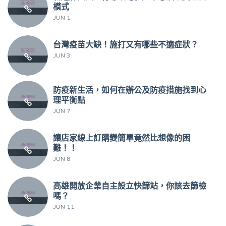
模式
JUN 1
台灣疫苗大缺！施打又有哪些不適症狀？
JUN 3
防疫新生活，如何在辦公及防疫措施找到心
理平衡點
JUN 7
讓店家線上訂購變簡單竟然比想像的困
難！！
JUN 8
高雄開放企業自主設立快篩站，你該去篩檢
嗎？
JUN 11