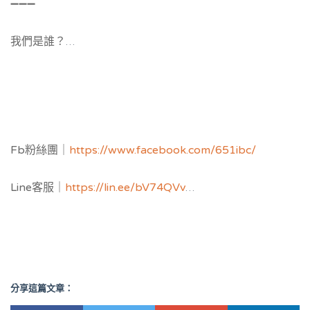
➖➖➖
我們是誰？
六五一國際商務中心｜中小型企業最推薦，提供
高雄辦公室
補助與公司設立補助申請，並提供黃金地址公司設立與
工商
登記
，服務空間：客製化獨立辦公室與共享空間樓層區隔，
多功能會議室，教育講座場地。
Fb粉絲團｜
https://www.facebook.com/651ibc/
Line客服｜
https://lin.ee/bV74QVv
瞭解更多｜
https://www.651ibc.com/
虛擬辦公室介紹｜
https://651ibc.blogspot.com/
分享這篇文章：
Google評論｜
https://g.page/651ibc?share