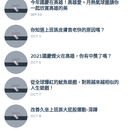
今年國慶在高雄！高雄愛。月熱氣球邀請你
一起欣賞高雄的美
SEP 30
你知道上班族皮膚衰老快的原因嗎？
OCT 1
2021國慶煙火在高雄，你有中獎了嗎？
OCT 5
從全球爆紅的魷魚遊戲，對照越來越相似的
人生遊戲！
OCT 7
改善久坐上班族大屁股運動-深蹲
OCT 8