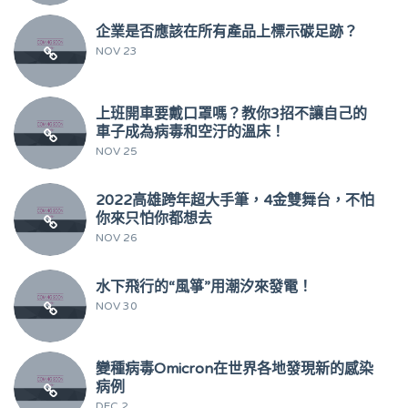
企業是否應該在所有產品上標示碳足跡？
NOV 23
上班開車要戴口罩嗎？教你3招不讓自己的
車子成為病毒和空汙的溫床！
NOV 25
2022高雄跨年超大手筆，4金雙舞台，不怕
你來只怕你都想去
NOV 26
水下飛行的“風箏”用潮汐來發電！
NOV 30
變種病毒Omicron在世界各地發現新的感染
病例
DEC 2