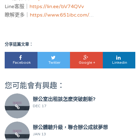
Line客服｜
https://lin.ee/bV74QVv
多功能會議室，教育講座場地。
瞭解更多｜
https://www.651ibc.com/
虛擬辦公室介紹｜
https://651ibc.blogspot.com/
Google評論｜
https://g.page/651ibc?share
eRoaming WiFi上網
｜
https://www.eroaming.com.tw
分享這篇文章：
3168Pay金流服務｜
https://www.3168pay.com
簡單創｜
https://ezstartup.cc/cospacedsfx8u.html/
Facebook
Twitter
Google +
Linkedin
您可能會有興趣：
辦公室出租該怎麽突破創新?
DEC 17
辦公體驗升級，聯合辦公成就夢想
JAN 13