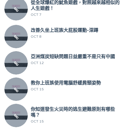
從全球爆紅的魷魚遊戲，對照越來越相似的
人生遊戲！
OCT 7
改善久坐上班族大屁股運動-深蹲
OCT 8
亞洲煤炭短缺問題日益嚴重不是只有中國
OCT 12
教你上班族使用電腦舒緩肩頸姿勢
OCT 15
你知道發生火災時的逃生避難原則有哪些
嗎？
OCT 15