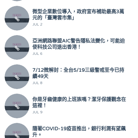
微型企業數位導入，政府宣布補助最高3萬
元的「臺灣雲市集」
JUL 2
亞洲網路聯盟AIC警告隱私法變化，可能迫
使科技公司退出香港！
JUL 6
7/12微解封：全台5/19三級警戒至今已持
續49天
JUL 8
你是牙齒健康的上班族嗎？潔牙保護觀念在
這裡！
JUL 9
隨著COVID-19疫苗推出，銀行利潤有望飆
升。