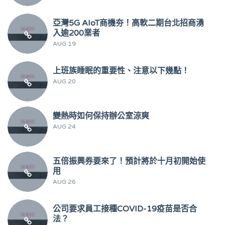
亞灣5G AIoT商機夯！高軟二期台北招商湧
入逾200業者
AUG 19
上班族睡眠的重要性、注意以下幾點！
AUG 20
變熱時如何保持辦公室涼爽
AUG 24
五倍振興券要來了！預計將於十月初開始使
用
AUG 26
公司要求員工接種COVID-19疫苗是否合
法？