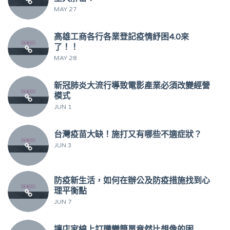
MAY 27
高雄工商各行各業登記疫情紓困4.0來
了！！
MAY 28
新冠肺炎大流行導致電影產業必須改變經營
模式
JUN 1
台灣疫苗大缺！施打又有哪些不適症狀？
JUN 3
防疫新生活，如何在辦公及防疫措施找到心
理平衡點
JUN 7
讓店家線上訂購變簡單竟然比想像的困