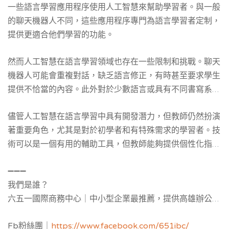
一些語言學習應用程序使用人工智慧來幫助學習者。與一般
的聊天機器人不同，這些應用程序專門為語言學習者定制，
提供更適合他們學習的功能。
然而人工智慧在語言學習領域也存在一些限制和挑戰。聊天
機器人可能會重複對話，缺乏語言修正，有時甚至要求學生
提供不恰當的內容。此外對於少數語言或具有不同書寫系統
的語言，人工智慧的精準率可能會降低。數據隱私和倫理問
儘管人工智慧在語言學習中具有開發潛力，但教師仍然扮演
題也需要關注。
著重要角色，尤其是對於初學者和有特殊需求的學習者。技
術可以是一個有用的輔助工具，但教師能夠提供個性化指導
和評估，並了解學生的學習風格和需求。
➖➖➖
我們是誰？
六五一國際商務中心｜中小型企業最推薦，提供
高雄辦公室
補助與公司設立補助申請，並提供黃金地址公司設立與
工商
Fb粉絲團｜
https://www.facebook.com/651ibc/
登記
，服務空間：客製化獨立辦公室與共享空間樓層區隔，