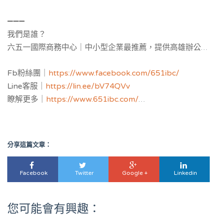
戰。
➖➖➖
我們是誰？
六五一國際商務中心｜中小型企業最推薦，提供
高雄辦公室
補助與公司設立補助申請，並提供黃金地址公司設立與
工商
Fb粉絲團｜
https://www.facebook.com/651ibc/
登記
，服務空間：客製化獨立辦公室與共享空間樓層區隔，
Line客服｜
https://lin.ee/bV74QVv
多功能會議室，教育講座場地。
瞭解更多｜
https://www.651ibc.com/
虛擬辦公室介紹｜
https://651ibc.blogspot.com/
Google評論｜
https://g.page/651ibc?share
eRoaming WiFi上網
｜
https://www.eroaming.com.tw
分享這篇文章：
3168Pay金流服務｜
https://www.3168pay.com
簡單創｜
https://ezstartup.cc/cospacedsfx8u.html/
Facebook
Twitter
Google +
Linkedin
您可能會有興趣：