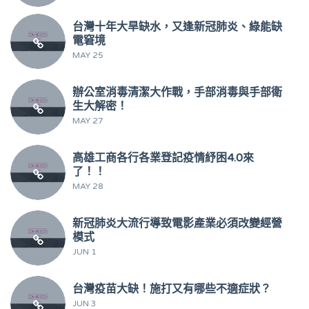
台灣十年大旱缺水，又逢新冠肺炎、綠能缺
電窘境
MAY 25
辦公室消毒清潔大作戰，手部消毒與手部衛
生大解密！
MAY 27
高雄工商各行各業登記疫情紓困4.0來
了！！
MAY 28
新冠肺炎大流行導致電影產業必須改變經營
模式
JUN 1
台灣疫苗大缺！施打又有哪些不適症狀？
JUN 3