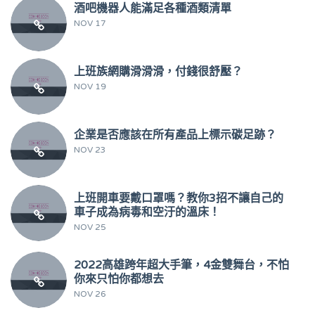
酒吧機器人能滿足各種酒類清單
NOV 17
上班族網購滑滑滑，付錢很舒壓？
NOV 19
企業是否應該在所有產品上標示碳足跡？
NOV 23
上班開車要戴口罩嗎？教你3招不讓自己的
車子成為病毒和空汙的溫床！
NOV 25
2022高雄跨年超大手筆，4金雙舞台，不怕
你來只怕你都想去
NOV 26