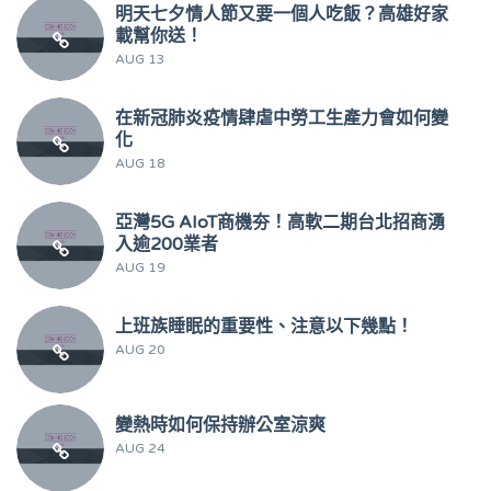
明天七夕情人節又要一個人吃飯？高雄好家
載幫你送！
AUG 13
在新冠肺炎疫情肆虐中勞工生產力會如何變
化
AUG 18
亞灣5G AIoT商機夯！高軟二期台北招商湧
入逾200業者
AUG 19
上班族睡眠的重要性、注意以下幾點！
AUG 20
變熱時如何保持辦公室涼爽
AUG 24