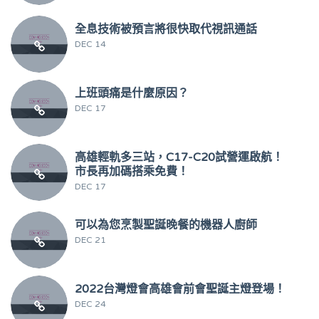
全息技術被預言將很快取代視訊通話
DEC 14
上班頭痛是什麼原因？
DEC 17
高雄輕軌多三站，C17-C20試營運啟航！
市長再加碼搭乘免費！
DEC 17
可以為您烹製聖誕晚餐的機器人廚師
DEC 21
2022台灣燈會高雄會前會聖誕主燈登場！
DEC 24