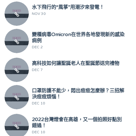
水下飛行的“風箏”用潮汐來發電！
NOV 30
變種病毒Omicron在世界各地發現新的感染
病例
DEC 2
高科技如何讓聖誕老人在聖誕節送完禮物
DEC 7
口罩防護不能少，悶出痘痘怎麼辦？三招解
決痘痘煩惱！
DEC 10
2022台灣燈會在高雄，又一個拍照好點別
錯過！
DEC 10