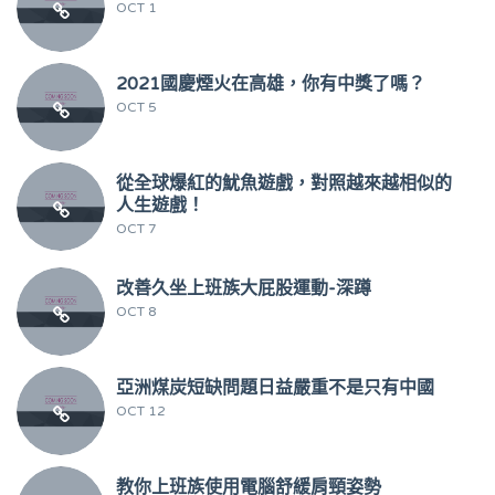
OCT 1
2021國慶煙火在高雄，你有中獎了嗎？
OCT 5
從全球爆紅的魷魚遊戲，對照越來越相似的
人生遊戲！
OCT 7
改善久坐上班族大屁股運動-深蹲
OCT 8
亞洲煤炭短缺問題日益嚴重不是只有中國
OCT 12
教你上班族使用電腦舒緩肩頸姿勢