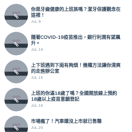
你是牙齒健康的上班族嗎？潔牙保護觀念在
這裡！
JUL 9
隨著COVID-19疫苗推出，銀行利潤有望飆
升。
JUL 14
上下班遇到下雨有夠煩！幾種方法讓你清爽
的走進辦公室
JUL 15
上班的你滿18歲了嗎？全國開放線上預約
18歲以上疫苗意願登記
JUL 16
市場瘋了！汽車還沒上市就已售罄
JUL 20