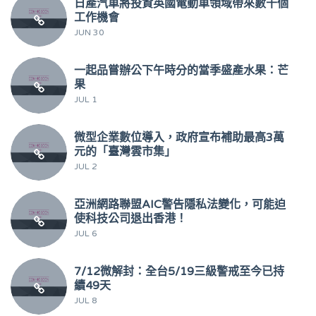
日產汽車將投資英國電動車領域帶來數千個
工作機會
JUN 30
一起品嘗辦公下午時分的當季盛產水果：芒
果
JUL 1
微型企業數位導入，政府宣布補助最高3萬
元的「臺灣雲市集」
JUL 2
亞洲網路聯盟AIC警告隱私法變化，可能迫
使科技公司退出香港！
JUL 6
7/12微解封：全台5/19三級警戒至今已持
續49天
JUL 8