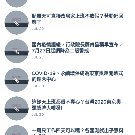
颱風天可直接改居家上班不放假？勞動部回
應了
JUL 22
國內疫情趨緩，行政院長蘇貞昌稍早宣布，
7月27日起調降為二級警戒
JUL 23
COVID-19、永續環保成為東京奧運開幕式
的理念中心
JUL 29
這幾天上班都很不專心？台灣2020東京奧
運獎牌大噴發!
JUL 30
一周只工作四天可以嗎？各國測試出乎意料