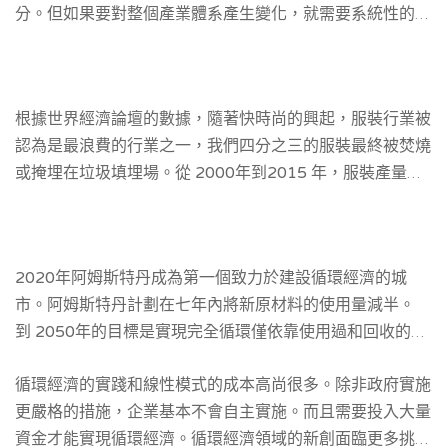
分。但如果要對整個產業體系產生變化，就需要系統性的解
決方案，而且並不應該由消費者提出。”
根據世界經濟論壇的數據，隨著快時尚的興起，服裝行業被
認為是最浪費的行業之一，我們四分之三的服裝最終被焚燒
或掩埋在垃圾填埋
場
。從 2000年到2015 年，服裝產量翻
了一番，但穿著使用時間卻下降了40%。雖然可持續性已列
入許多國家的議程，但在荷蘭政府制定更有力度的計劃，以
加速實現循環經濟。2020年，阿姆斯特丹宣布自己是世界
2020年阿姆斯特丹成為第一個致力於建設循環經濟的城
上第一個致力於建設循環經濟的城市，重點關注食品和有機
市。阿姆斯特丹計劃在七年內將新原材料的使用量減半。
廢物、消費品和建築環境。
到 2050年的目標是實現完全循環僅依靠使用過和回收的材
料。這對建築業來說將是一個巨大的挑戰，建築業使用了世
循環經濟的實踐和線性模式的成本高尚很多。除非政府實施
界上 30% 以上的自然資源開采和 25% 的固體廢物產生。
更嚴格的措施，企業基本不會自主實施。而且需要投入大量
資金才能實現循環經濟。循環經濟領域的新創面臨更多挑