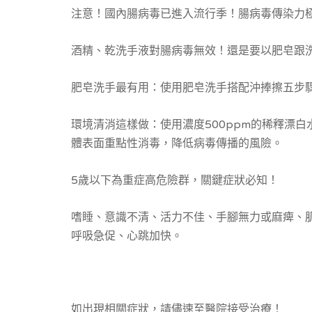
注意！國內腸病毒已進入流行季！腸病毒傳染力極
酒精、乾洗手液對腸病毒無效！還是要以肥皂跟
肥皂洗手最有用：使用肥皂洗手搭配沖捧擦五步
環境清消這樣做：使用濃度500ppm的稀釋漂白水
體表面重點性消毒，降低病毒傳播的風險。
5歲以下為重症高危險群，關鍵症狀必知！
嗜睡、意識不清、活力不佳、手腳無力或麻痺、肌
呼吸急促、心跳加快。
如出現相關症狀，請儘速至醫院接受治療！