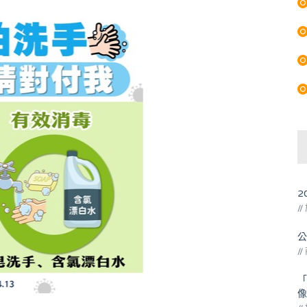
2
/
公
/
「
像