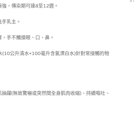
/
強，傳染期可達8至12週。
洗手乳主。
驟，手不觸摸眼、口、鼻。
(10公升清水+100毫升含氯漂白水)針對常接觸的物
抽躍(無故驚嚇或突然間全身肌肉收縮)、持續嘔吐、