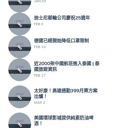
JAN 30
迪士尼郵輪公司慶祝25週年
FEB 3
德國已經開始降低口罩限制
FEB 10
近2000架中國航班進入泰國 | 泰
國旅遊資訊
FEB 17
太好康！高雄通勤399月票方案
出爐！
MAR 2
美國環球影城提供純素奶油啤
酒！