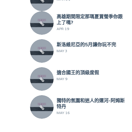
高雄期間限定那瑪夏賞螢季你跟
上了嗎?
APR 19
斯洛維尼亞的5月讓你玩不完
MAY 3
適合國王的頂級度假
MAY 9
獨特的氛圍和迷人的運河-阿姆斯
特丹
MAY 16