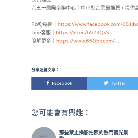
六五一國際商務中心｜中小型企業最推薦，提供
公司設立與
工商登記
，服務空間：客製化獨立辦
Fb粉絲團｜
https://www.facebook.com/651ib
地。
Line客服｜
https://lin.ee/bV74QVv
瞭解更多｜
https://www.651ibc.com/
虛擬辦公室介紹｜
https://651ibc.blogspot.com
Google評論｜
https://g.page/651ibc?share
eRoaming WiFi上網
｜
https://www.eroaming.
分享這篇文章：
3168Pay金流服務｜
https://www.3168pay.co
簡單創｜
https://ezstartup.cc/cospacedsfx8u.
Facebook
Twitter
您可能會有興趣：
那些禁止攝影拍照的熱門觀光景