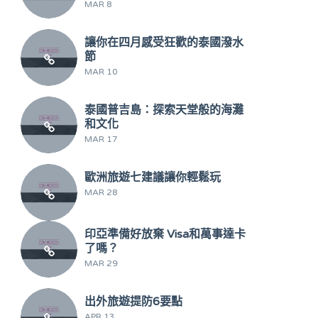
MAR 8
讓你在四月感受狂歡的泰國潑水
節
MAR 10
泰國普吉島：探索天堂般的海灘
和文化
MAR 17
歐洲旅遊七建議讓你輕鬆玩
MAR 28
印亞準備好放棄 Visa和萬事達卡
了嗎？
MAR 29
出外旅遊提防6要點
APR 13