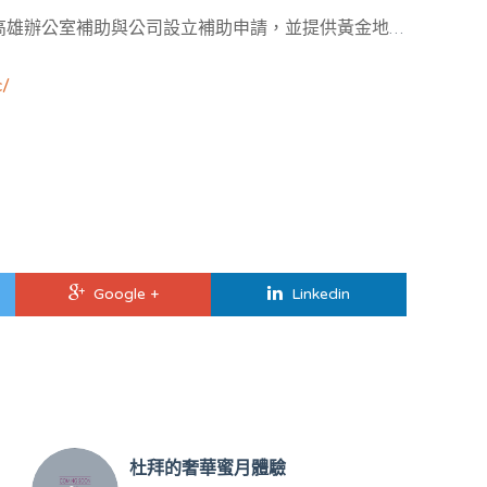
高雄辦公室
補助與公司設立補助申請，並提供黃金地址
公室與共享空間樓層區隔，多功能會議室，教育講座場
c/
/
com.tw
m
html/
Google +
Linkedin
杜拜的奢華蜜月體驗