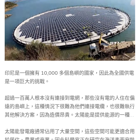
印尼是一個擁有 10,000 多個島嶼的國家，因此為全國供電
是一項巨大的挑戰。
超過一百萬人根本沒有連接到電網，那些沒有電的人住在偏
遠的島嶼上，這種情況下很難為他們連接電纜，也很難執行
其他解決方案，因為造價昂貴。太陽能是提供能源的一種選
擇，近年來價格變得便宜許多，國際能源署 (IEA)表示太陽
太陽能發電廠通常佔用了大量空間，這些空間可能更適合用
能成為最便宜的發電選擇。