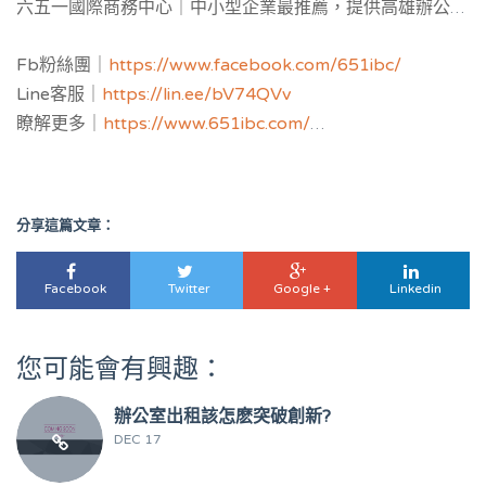
六五一國際商務中心｜中小型企業最推薦，提供
高雄辦公室
補助與公司設立補助申請，並提供黃金地址公司設立與
工商
Fb粉絲團｜
https://www.facebook.com/651ibc/
登記
，服務空間：客製化獨立辦公室與共享空間樓層區隔，
Line客服｜
https://lin.ee/bV74QVv
多功能會議室，教育講座場地。
瞭解更多｜
https://www.651ibc.com/
虛擬辦公室介紹｜
https://651ibc.blogspot.com/
Google評論｜
https://g.page/651ibc?share
eRoaming WiFi上網
｜
https://www.eroaming.com.tw
分享這篇文章：
3168Pay金流服務｜
https://www.3168pay.com
Facebook
Twitter
Google +
Linkedin
您可能會有興趣：
辦公室出租該怎麽突破創新?
DEC 17