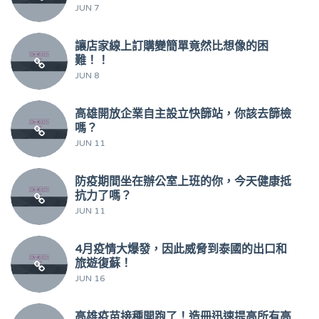
JUN 7
讓店家線上訂購變簡單竟然比想像的困
難！！
JUN 8
高雄開放企業自主設立快篩站，你該去篩檢
嗎？
JUN 11
防疫期間坐在辦公室上班的你，今天健康抵
抗力了嗎？
JUN 11
4月疫情大爆發，因此威脅到泰國的出口和
旅遊復蘇！
JUN 16
高雄疫苗接種開跑了！造冊迅速提高所有高