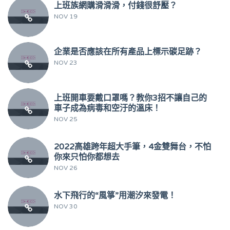
上班族網購滑滑滑，付錢很舒壓？
NOV 19
企業是否應該在所有產品上標示碳足跡？
NOV 23
上班開車要戴口罩嗎？教你3招不讓自己的
車子成為病毒和空汙的溫床！
NOV 25
2022高雄跨年超大手筆，4金雙舞台，不怕
你來只怕你都想去
NOV 26
水下飛行的“風箏”用潮汐來發電！
NOV 30