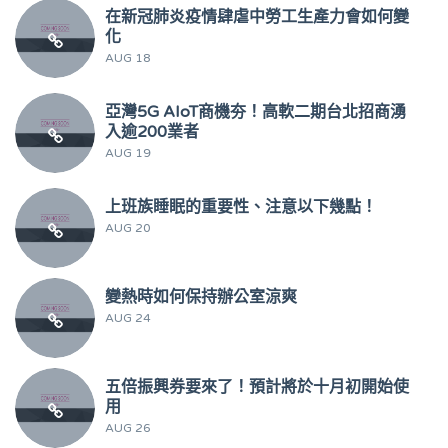
在新冠肺炎疫情肆虐中勞工生產力會如何變
化
AUG 18
亞灣5G AIoT商機夯！高軟二期台北招商湧
入逾200業者
AUG 19
上班族睡眠的重要性、注意以下幾點！
AUG 20
變熱時如何保持辦公室涼爽
AUG 24
五倍振興券要來了！預計將於十月初開始使
用
AUG 26