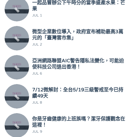
一起品嘗辦公下午時分的當季盛產水果：芒
果
JUL 1
微型企業數位導入，政府宣布補助最高3萬
元的「臺灣雲市集」
JUL 2
亞洲網路聯盟AIC警告隱私法變化，可能迫
使科技公司退出香港！
JUL 6
7/12微解封：全台5/19三級警戒至今已持
續49天
JUL 8
你是牙齒健康的上班族嗎？潔牙保護觀念在
這裡！
JUL 9