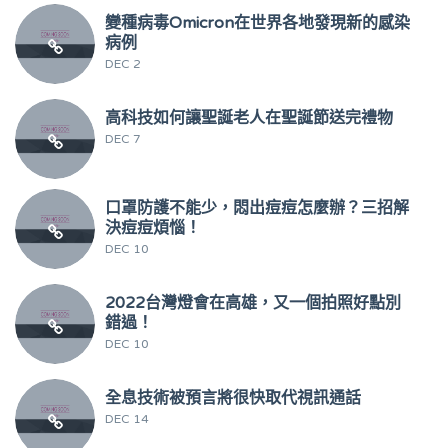
變種病毒Omicron在世界各地發現新的感染
病例
DEC 2
高科技如何讓聖誕老人在聖誕節送完禮物
DEC 7
口罩防護不能少，悶出痘痘怎麼辦？三招解
決痘痘煩惱！
DEC 10
2022台灣燈會在高雄，又一個拍照好點別
錯過！
DEC 10
全息技術被預言將很快取代視訊通話
DEC 14