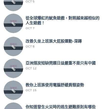
OCT 5
從全球爆紅的魷魚遊戲，對照越來越相似的
人生遊戲！
OCT 7
改善久坐上班族大屁股運動-深蹲
OCT 8
亞洲煤炭短缺問題日益嚴重不是只有中國
OCT 12
教你上班族使用電腦舒緩肩頸姿勢
OCT 15
你知道發生火災時的逃生避難原則有哪些