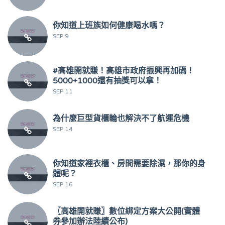
你知道上班族如何健康喝水嗎？
SEP 9
#高雄開就賺！高雄市政府振興再加碼！
5000+1000還有抽獎可以拿！
SEP 11
為什麼巨型貨櫃輪也解決不了航運危機
SEP 14
你知道家裡衣櫃、房間需要除濕，那你的身
體呢？
SEP 16
〖高雄開就賺〗數位綁定方案大公開(實體
券參加辦法陸續公布)