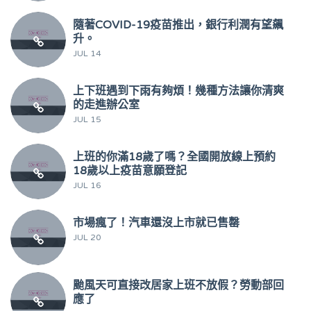
隨著COVID-19疫苗推出，銀行利潤有望飆
升。
JUL 14
上下班遇到下雨有夠煩！幾種方法讓你清爽
的走進辦公室
JUL 15
上班的你滿18歲了嗎？全國開放線上預約
18歲以上疫苗意願登記
JUL 16
市場瘋了！汽車還沒上市就已售罄
JUL 20
颱風天可直接改居家上班不放假？勞動部回
應了