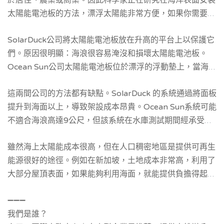
於居住、農業或商業。因此科學家正在研究在海洋表面安裝
太陽能電池板的方法，漂浮太陽能非常方便，如果你需要更
多的電力，可以安裝更多的太陽能電池板，在世界各地都有
SolarDuck公司將太陽能電池板放在升高的平台上以保護它
許多開始使用，但都在湖泊而不是大海上。
們。原因很明顯：海浪很容易淹沒和損壞太陽能電池板。
Ocean Sun公司太陽能電池板位於漂浮的浮動墊上，當海浪
從下方經過時底座會彎曲。由於面板完全平放，因此作用在
這兩間公司的方法都有缺點。SolarDuck 的系統通過將面板
它們上的力減弱了。靠近海水還可以冷卻電池，從而提高它
提升到海面以上，導致架設成本昂貴。Ocean Sun系統可能
們的性能。
不適合海浪高達9公尺，但該系統在水庫測試期間經承受過
四級的颱風。
雖然海上太陽能成本很高，但在人口稠密地區是提供可再生
能源很好的途徑。例如在新加坡，土地成本非常高，利用了
大部分屋頂表面，如果能夠利用海面，就能提供負擔得起的
可再生能源。東南亞大部分地區也存在類似情況。現在很多
➖➖➖
人都想解決這個問題，就像一場看誰是第一個成功的競速比
我們是誰？
賽。