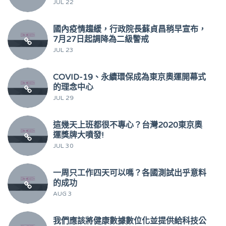
JUL 22
國內疫情趨緩，行政院長蘇貞昌稍早宣布，
7月27日起調降為二級警戒
JUL 23
COVID-19、永續環保成為東京奧運開幕式
的理念中心
JUL 29
這幾天上班都很不專心？台灣2020東京奧
運獎牌大噴發!
JUL 30
一周只工作四天可以嗎？各國測試出乎意料
的成功
AUG 3
我們應該將健康數據數位化並提供給科技公