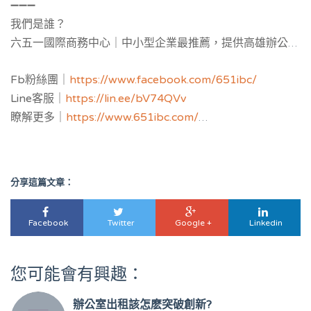
➖➖➖
年，這一數字將飆升至 950 億美元。
我們是誰？
六五一國際商務中心｜中小型企業最推薦，提供
高雄辦公室
補助與公司設立補助申請，並提供黃金地址公司設立與
工商
Fb粉絲團｜
https://www.facebook.com/651ibc/
登記
，服務空間：客製化獨立辦公室與共享空間樓層區隔，
Line客服｜
https://lin.ee/bV74QVv
多功能會議室，教育講座場地。
瞭解更多｜
https://www.651ibc.com/
虛擬辦公室介紹｜
https://651ibc.blogspot.com/
Google評論｜
https://g.page/651ibc?share
分享這篇文章：
Facebook
Twitter
Google +
Linkedin
您可能會有興趣：
辦公室出租該怎麽突破創新?