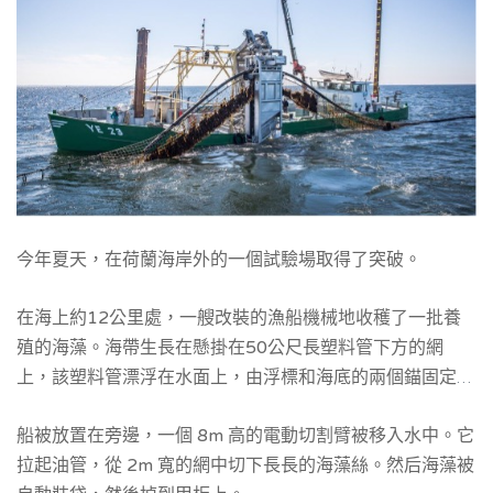
今年夏天，在荷蘭海岸外的一個試驗場取得了突破。
在海上約12公里處，一艘改裝的漁船機械地收穫了一批養
殖的海藻。海帶生長在懸掛在50公尺長塑料管下方的網
上，該塑料管漂浮在水面上，由浮標和海底的兩個錨固定在
適當的位置。
船被放置在旁邊，一個 8m 高的電動切割臂被移入水中。它
拉起油管，從 2m 寬的網中切下長長的海藻絲。然后海藻被