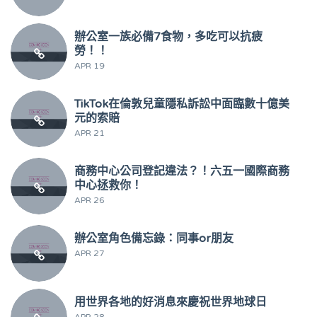
辦公室一族必備7食物，多吃可以抗疲
勞！！
APR 19
TikTok在倫敦兒童隱私訴訟中面臨數十億美
元的索賠
APR 21
商務中心公司登記違法？！六五一國際商務
中心拯救你！
APR 26
辦公室角色備忘錄：同事or朋友
APR 27
用世界各地的好消息來慶祝世界地球日
APR 28