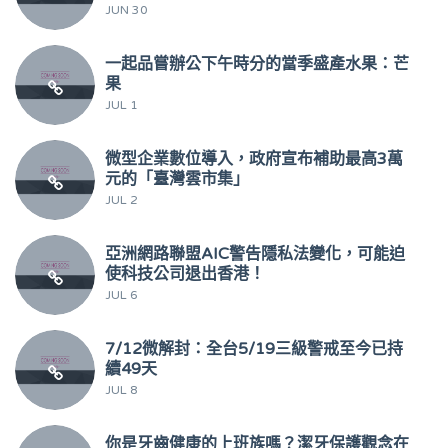
JUN 30
一起品嘗辦公下午時分的當季盛產水果：芒
果
JUL 1
微型企業數位導入，政府宣布補助最高3萬
元的「臺灣雲市集」
JUL 2
亞洲網路聯盟AIC警告隱私法變化，可能迫
使科技公司退出香港！
JUL 6
7/12微解封：全台5/19三級警戒至今已持
續49天
JUL 8
你是牙齒健康的上班族嗎？潔牙保護觀念在