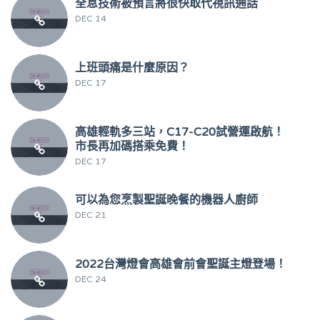
全息技術被預言將很快取代視訊通話
DEC 14
上班頭痛是什麼原因？
DEC 17
高雄輕軌多三站，C17-C20試營運啟航！
市長再加碼搭乘免費！
DEC 17
可以為您烹製聖誕晚餐的機器人廚師
DEC 21
2022台灣燈會高雄會前會聖誕主燈登場！
DEC 24