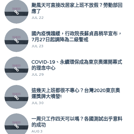
颱風天可直接改居家上班不放假？勞動部回
應了
JUL 22
國內疫情趨緩，行政院長蘇貞昌稍早宣布，
7月27日起調降為二級警戒
JUL 23
COVID-19、永續環保成為東京奧運開幕式
的理念中心
JUL 29
這幾天上班都很不專心？台灣2020東京奧
運獎牌大噴發!
JUL 30
一周只工作四天可以嗎？各國測試出乎意料
的成功
AUG 3