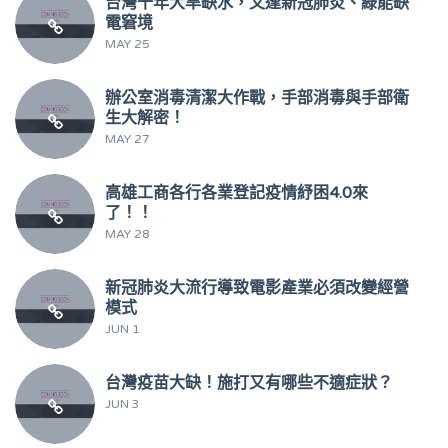
台灣十年大旱缺水，又逢新冠肺炎、綠能缺
電窘境
MAY 25
辦公室消毒清潔大作戰，手部消毒與手部衛
生大解密！
MAY 27
高雄工商各行各業登記疫情紓困4.0來
了！！
MAY 28
新冠肺炎大流行導致電影產業必須改變經營
模式
JUN 1
台灣疫苗大缺！施打又有哪些不適症狀？
JUN 3