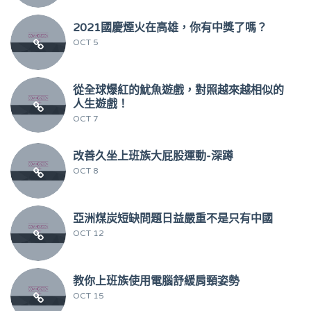
2021國慶煙火在高雄，你有中獎了嗎？
OCT 5
從全球爆紅的魷魚遊戲，對照越來越相似的
人生遊戲！
OCT 7
改善久坐上班族大屁股運動-深蹲
OCT 8
亞洲煤炭短缺問題日益嚴重不是只有中國
OCT 12
教你上班族使用電腦舒緩肩頸姿勢
OCT 15