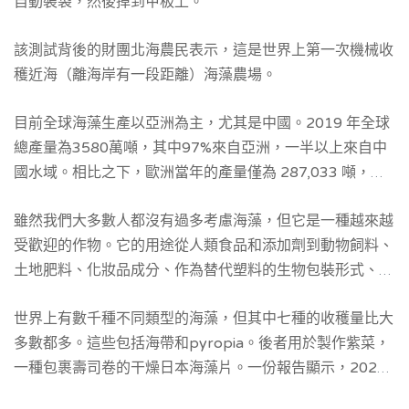
自動裝袋，然後掉到甲板上。
該測試背後的財團北海農民表示，這是世界上第一次機械收
穫近海（離海岸有一段距離）海藻農場。
目前全球海藻生產以亞洲為主，尤其是中國。2019 年全球
總產量
為3580萬噸，其中97%來自亞洲，一半以上來自中
國水域。
相比之下，歐洲當年的產量僅為 287,033 噸，佔
全球總量的 0.8%，幾乎所有這些都是野生種群的收穫。
雖然我們大多數人都沒有過多考慮海藻，但它是一種越來越
受歡迎的作物。它的用途從人類食品和添加劑到動物飼料、
土地肥料、化妝品成分、作為替代塑料的生物包裝形式、作
為生物燃料和吸收二氧化碳。
世界上有數千種不同類型的海藻，但其中七種的收穫量比大
多數都多。這些包括海帶和pyropia。後者用於製作紫菜，
一種包裹壽司卷的干燥日本海藻片。一份報告顯示，2020
年海藻產業價值 400 億美元。然而同一項研究預測到2027