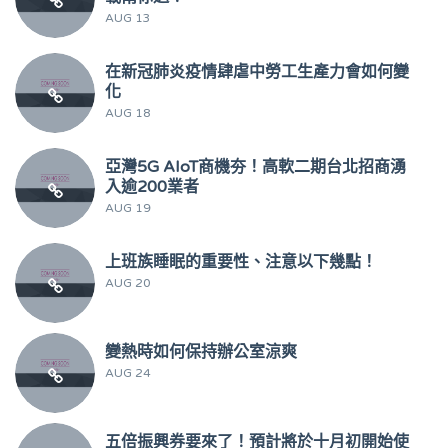
AUG 13
在新冠肺炎疫情肆虐中勞工生產力會如何變
化
AUG 18
亞灣5G AIoT商機夯！高軟二期台北招商湧
入逾200業者
AUG 19
上班族睡眠的重要性、注意以下幾點！
AUG 20
變熱時如何保持辦公室涼爽
AUG 24
五倍振興券要來了！預計將於十月初開始使