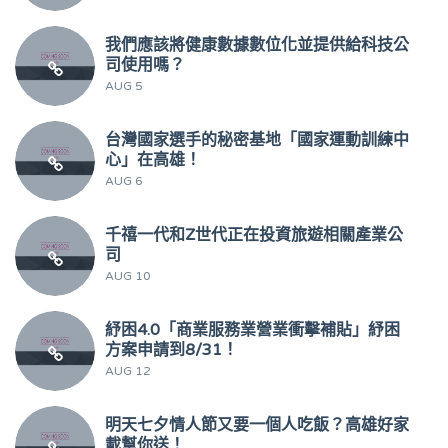
我們應該將健康數據數位化並提供給科技公
司使用嗎？
AUG 5
台灣國家選手的秘密基地「國家運動訓練中
心」在高雄！
AUG 6
千禧一代和Z世代正在投資旅遊相關產業公
司
AUG 10
紓困4.0「商業服務業營業衝擊補貼」紓困
方案申請到8/31！
AUG 12
明天七夕情人節又要一個人吃飯？高雄好家
載幫你送！