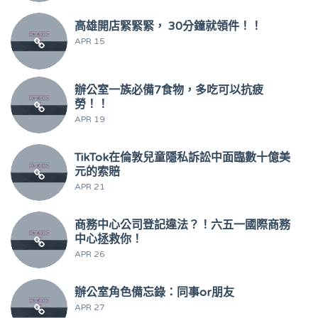
高雄開店緊緊緊， 30分鐘就領件！！
APR 15
辦公室一族必備7食物，多吃可以抗疲
勞！！
APR 19
TikTok在倫敦兒童隱私訴訟中面臨數十億美
元的索賠
APR 21
商務中心公司登記違法？！六五一國際商務
中心拯救你！
APR 26
辦公室角色備忘錄：同事or朋友
APR 27