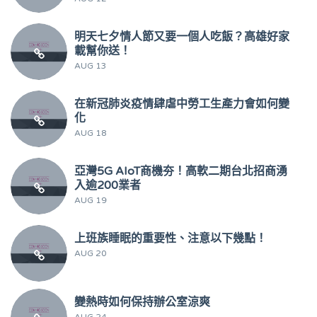
明天七夕情人節又要一個人吃飯？高雄好家
載幫你送！
AUG 13
在新冠肺炎疫情肆虐中勞工生產力會如何變
化
AUG 18
亞灣5G AIoT商機夯！高軟二期台北招商湧
入逾200業者
AUG 19
上班族睡眠的重要性、注意以下幾點！
AUG 20
變熱時如何保持辦公室涼爽
AUG 24