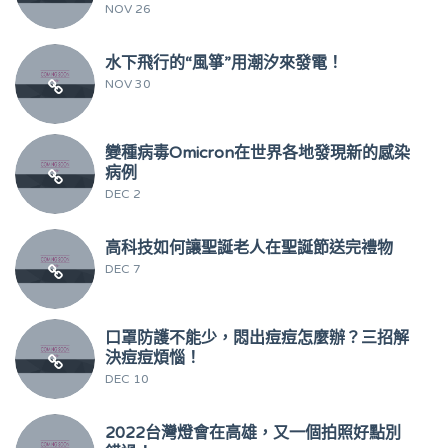
NOV 26
水下飛行的“風箏”用潮汐來發電！
NOV 30
變種病毒Omicron在世界各地發現新的感染
病例
DEC 2
高科技如何讓聖誕老人在聖誕節送完禮物
DEC 7
口罩防護不能少，悶出痘痘怎麼辦？三招解
決痘痘煩惱！
DEC 10
2022台灣燈會在高雄，又一個拍照好點別