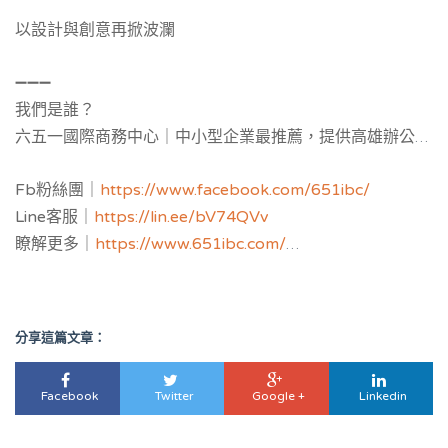
以設計與創意再掀波瀾
➖➖➖
我們是誰？
六五一國際商務中心｜中小型企業最推薦，提供
高雄辦公室
補助與公司設立補助申請，並提供黃金地址公司設立與
工商
Fb粉絲團｜
https://www.facebook.com/651ibc/
登記
，服務空間：客製化獨立辦公室與共享空間樓層區隔，
Line客服｜
https://lin.ee/bV74QVv
多功能會議室，教育講座場地。
瞭解更多｜
https://www.651ibc.com/
虛擬辦公室介紹｜
https://651ibc.blogspot.com/
Google評論｜
https://g.page/651ibc?share
分享這篇文章：
Facebook
Twitter
Google +
Linkedin