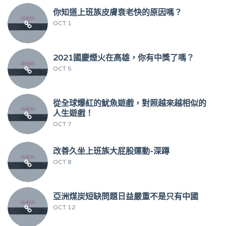
你知道上班族皮膚衰老快的原因嗎？
OCT 1
2021國慶煙火在高雄，你有中獎了嗎？
OCT 5
從全球爆紅的魷魚遊戲，對照越來越相似的
人生遊戲！
OCT 7
改善久坐上班族大屁股運動-深蹲
OCT 8
亞洲煤炭短缺問題日益嚴重不是只有中國
OCT 12