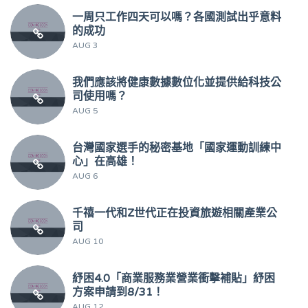
一周只工作四天可以嗎？各國測試出乎意料
的成功
AUG 3
我們應該將健康數據數位化並提供給科技公
司使用嗎？
AUG 5
台灣國家選手的秘密基地「國家運動訓練中
心」在高雄！
AUG 6
千禧一代和Z世代正在投資旅遊相關產業公
司
AUG 10
紓困4.0「商業服務業營業衝擊補貼」紓困
方案申請到8/31！
AUG 12