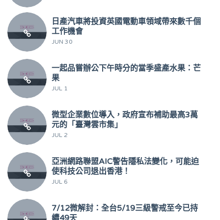
日產汽車將投資英國電動車領域帶來數千個
工作機會
JUN 30
一起品嘗辦公下午時分的當季盛產水果：芒
果
JUL 1
微型企業數位導入，政府宣布補助最高3萬
元的「臺灣雲市集」
JUL 2
亞洲網路聯盟AIC警告隱私法變化，可能迫
使科技公司退出香港！
JUL 6
7/12微解封：全台5/19三級警戒至今已持
續49天