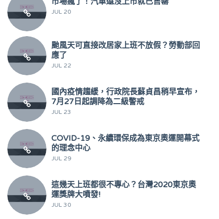
市場瘋了！汽車還沒上市就已售罄
JUL 20
颱風天可直接改居家上班不放假？勞動部回
應了
JUL 22
國內疫情趨緩，行政院長蘇貞昌稍早宣布，
7月27日起調降為二級警戒
JUL 23
COVID-19、永續環保成為東京奧運開幕式
的理念中心
JUL 29
這幾天上班都很不專心？台灣2020東京奧
運獎牌大噴發!
JUL 30