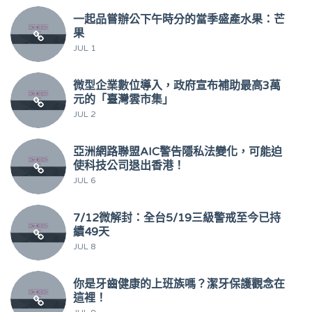
一起品嘗辦公下午時分的當季盛產水果：芒
果
JUL 1
微型企業數位導入，政府宣布補助最高3萬
元的「臺灣雲市集」
JUL 2
亞洲網路聯盟AIC警告隱私法變化，可能迫
使科技公司退出香港！
JUL 6
7/12微解封：全台5/19三級警戒至今已持
續49天
JUL 8
你是牙齒健康的上班族嗎？潔牙保護觀念在
這裡！