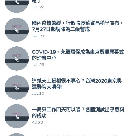
應了
JUL 22
國內疫情趨緩，行政院長蘇貞昌稍早宣布，
7月27日起調降為二級警戒
JUL 23
COVID-19、永續環保成為東京奧運開幕式
的理念中心
JUL 29
這幾天上班都很不專心？台灣2020東京奧
運獎牌大噴發!
JUL 30
一周只工作四天可以嗎？各國測試出乎意料
的成功
AUG 3