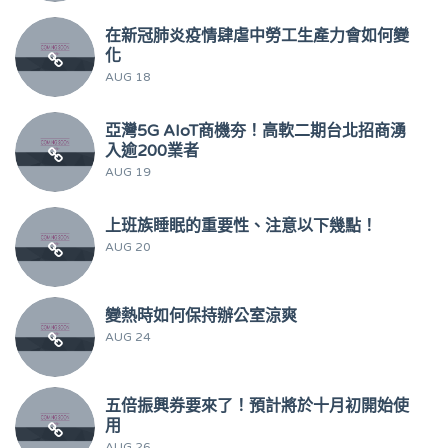
在新冠肺炎疫情肆虐中勞工生產力會如何變
化
AUG 18
亞灣5G AIoT商機夯！高軟二期台北招商湧
入逾200業者
AUG 19
上班族睡眠的重要性、注意以下幾點！
AUG 20
變熱時如何保持辦公室涼爽
AUG 24
五倍振興券要來了！預計將於十月初開始使
用
AUG 26