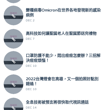
變種病毒Omicron在世界各地發現新的感染
病例
DEC 2
高科技如何讓聖誕老人在聖誕節送完禮物
DEC 7
口罩防護不能少，悶出痘痘怎麼辦？三招解
決痘痘煩惱！
DEC 10
2022台灣燈會在高雄，又一個拍照好點別
錯過！
DEC 10
全息技術被預言將很快取代視訊通話
DEC 14