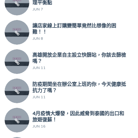
理平衡點
JUN 7
讓店家線上訂購變簡單竟然比想像的困
難！！
JUN 8
高雄開放企業自主設立快篩站，你該去篩檢
嗎？
JUN 11
防疫期間坐在辦公室上班的你，今天健康抵
抗力了嗎？
JUN 11
4月疫情大爆發，因此威脅到泰國的出口和
旅遊復蘇！
JUN 16