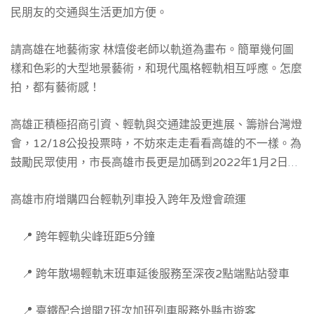
民朋友的交通與生活更加方便。
請高雄在地藝術家 林熺俊老師以軌道為畫布。簡單幾何圖
樣和色彩的大型地景藝術，和現代風格輕軌相互呼應。怎麼
拍，都有藝術感！
高雄正積極招商引資、輕軌與交通建設更進展、籌辦台灣燈
會，12/18公投投票時，不妨來走走看看高雄的不一樣。為
鼓勵民眾使用，市長高雄市長更是加碼到2022年1月2日
前，高雄輕軌全線免費搭乘。
高雄市府增購四台輕軌列車投入跨年及燈會疏運
📍 跨年輕軌尖峰班距5分鐘
📍 跨年散場輕軌末班車延後服務至深夜2點端點站發車
📍 臺鐵配合增開7班次加班列車服務外縣市遊客