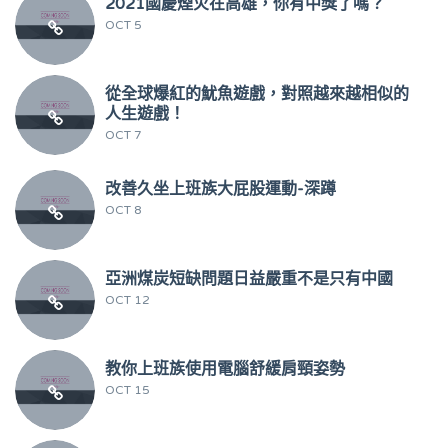
2021國慶煙火在高雄，你有中獎了嗎？
OCT 5
從全球爆紅的魷魚遊戲，對照越來越相似的
人生遊戲！
OCT 7
改善久坐上班族大屁股運動-深蹲
OCT 8
亞洲煤炭短缺問題日益嚴重不是只有中國
OCT 12
教你上班族使用電腦舒緩肩頸姿勢
OCT 15