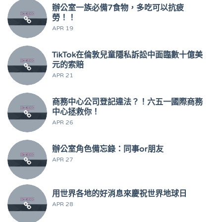
辦公室一族必備7食物，多吃可以抗疲
勞！！
APR 19
TikTok在倫敦兒童隱私訴訟中面臨數十億美
元的索賠
APR 21
商務中心公司登記違法？！六五一國際商務
中心拯救你！
APR 26
辦公室角色備忘錄：同事or朋友
APR 27
用世界各地的好消息來慶祝世界地球日
APR 28