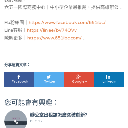
六五一國際商務中心｜中小型企業最推薦，提供
高雄辦公室
補助與公司設立補助申請，並提供黃金地址公司設立與
工商
Fb粉絲團｜
https://www.facebook.com/651ibc/
登記
，服務空間：客製化獨立辦公室與共享空間樓層區隔，
Line客服｜
https://lin.ee/bV74QVv
多功能會議室，教育講座場地。
瞭解更多｜
https://www.651ibc.com/
虛擬辦公室介紹｜
https://651ibc.blogspot.com/
Google評論｜
https://g.page/651ibc?share
分享這篇文章：
Facebook
Twitter
Google +
Linkedin
您可能會有興趣：
辦公室出租該怎麽突破創新?
DEC 17