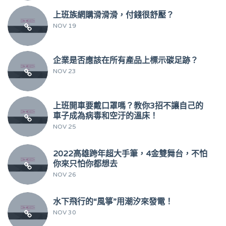
上班族網購滑滑滑，付錢很舒壓？
NOV 19
企業是否應該在所有產品上標示碳足跡？
NOV 23
上班開車要戴口罩嗎？教你3招不讓自己的
車子成為病毒和空汙的溫床！
NOV 25
2022高雄跨年超大手筆，4金雙舞台，不怕
你來只怕你都想去
NOV 26
水下飛行的“風箏”用潮汐來發電！
NOV 30