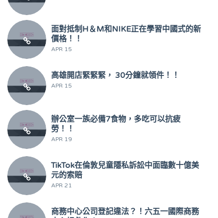
面對抵制H＆M和NIKE正在學習中國式的新
價格！！
APR 15
高雄開店緊緊緊， 30分鐘就領件！！
APR 15
辦公室一族必備7食物，多吃可以抗疲
勞！！
APR 19
TikTok在倫敦兒童隱私訴訟中面臨數十億美
元的索賠
APR 21
商務中心公司登記違法？！六五一國際商務