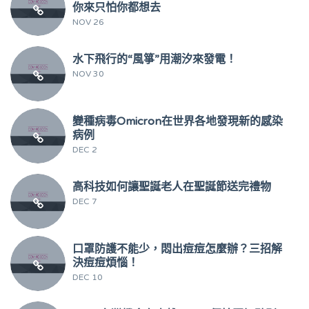
你來只怕你都想去
NOV 26
水下飛行的“風箏”用潮汐來發電！
NOV 30
變種病毒Omicron在世界各地發現新的感染
病例
DEC 2
高科技如何讓聖誕老人在聖誕節送完禮物
DEC 7
口罩防護不能少，悶出痘痘怎麼辦？三招解
決痘痘煩惱！
DEC 10