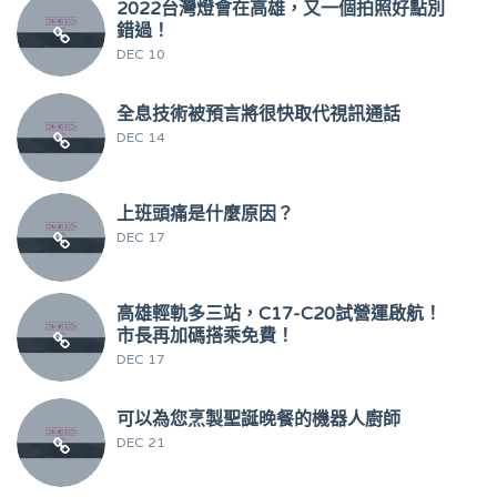
2022台灣燈會在高雄，又一個拍照好點別
錯過！
DEC 10
全息技術被預言將很快取代視訊通話
DEC 14
上班頭痛是什麼原因？
DEC 17
高雄輕軌多三站，C17-C20試營運啟航！
市長再加碼搭乘免費！
DEC 17
可以為您烹製聖誕晚餐的機器人廚師
DEC 21