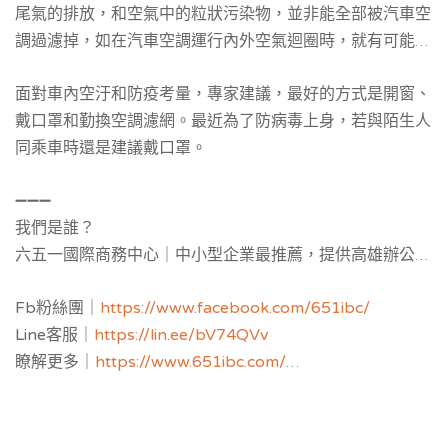
尾氣的排放，和空氣中的粒狀污染物，並非能全部被汽車空
調過濾掉，如在汽車空調運行內外空氣迴圈時，就有可能被
吸入車內。
面對車內空汙和防疫考量，專家建議，最好的方式是開窗、
戴口罩和勤換空調濾網。最近為了防病毒上身，若與陌生人
同乘車時還是建議戴口罩。
➖➖➖
我們是誰？
六五一國際商務中心｜中小型企業最推薦，提供
高雄辦公室
補助與公司設立補助申請，並提供黃金地址公司設立與
工商
Fb粉絲團｜
https://www.facebook.com/651ibc/
登記
，服務空間：客製化獨立辦公室與共享空間樓層區隔，
Line客服｜
https://lin.ee/bV74QVv
多功能會議室，教育講座場地。
瞭解更多｜
https://www.651ibc.com/
虛擬辦公室介紹｜
https://651ibc.blogspot.com/
Google評論｜
https://g.page/651ibc?share