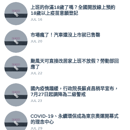
上班的你滿18歲了嗎？全國開放線上預約
18歲以上疫苗意願登記
JUL 16
市場瘋了！汽車還沒上市就已售罄
JUL 20
颱風天可直接改居家上班不放假？勞動部回
應了
JUL 22
國內疫情趨緩，行政院長蘇貞昌稍早宣布，
7月27日起調降為二級警戒
JUL 23
COVID-19、永續環保成為東京奧運開幕式
的理念中心
JUL 29