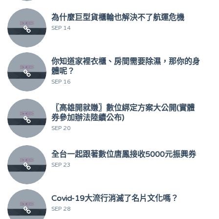
為什麼巨型貨櫃輪也解決不了航運危機
SEP 14
你知道家裡衣櫃、房間需要除濕，那你的身
體呢？
SEP 16
〖高雄開就賺〗數位綁定方案大公開(實體
券參加辦法陸續公布)
SEP 20
全台一起跟著數位唐鳳接收5000元振興券
SEP 23
Covid-19大流行消滅了名片文化嗎？
SEP 28