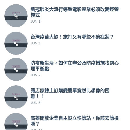
新冠肺炎大流行導致電影產業必須改變經營
模式
JUN 1
台灣疫苗大缺！施打又有哪些不適症狀？
JUN 3
防疫新生活，如何在辦公及防疫措施找到心
理平衡點
JUN 7
讓店家線上訂購變簡單竟然比想像的困
難！！
JUN 8
高雄開放企業自主設立快篩站，你該去篩檢
嗎？