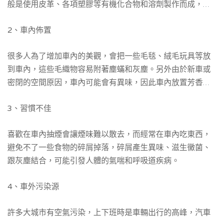
般是使用皮革、各項塑膠等有機化合物和溶劑製作而成，其
中可能就含有苯、甲苯等致癌物質。特別是在夏天，經太陽
2、車內佈置
暴曬後還會增加揮發性有毒物質的濃度。
很多人為了增加車內的美觀，會把一些毛毯、絨毛玩具等放
到車內，這些毛織物容易附著塵蟎和灰塵。另外由於新車或
密閉的空間原因，車內可能會有異味，因此車內放置芳香劑
也是很多人的選擇，但是這些芳香劑也有可能釋出甲醛等有
3、習慣不佳
毒物質。
喜歡在車內抽煙會讓煙味難以散去，而經常在車內吃東西，
避免不了一些食物的碎屑掉落，碎屑產生異味、滋生黴菌、
跟灰塵結合，可能引發人體的氣喘和呼吸道疾病。
4、車外污染源
許多大城市有空氣污染，上下班時是車輛出行的高峰，汽車