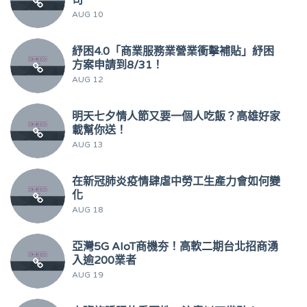
AUG 10
紓困4.0「商業服務業營業衝擊補貼」紓困
方案申請到8/31！
AUG 12
明天七夕情人節又要一個人吃飯？高雄好家
載幫你送！
AUG 13
在新冠肺炎疫情肆虐中勞工生產力會如何變
化
AUG 18
亞灣5G AIoT商機夯！高軟二期台北招商湧
入逾200業者
AUG 19