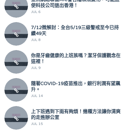
使科技公司退出香港！
JUL 6
7/12微解封：全台5/19三級警戒至今已持
續49天
JUL 8
你是牙齒健康的上班族嗎？潔牙保護觀念在
這裡！
JUL 9
隨著COVID-19疫苗推出，銀行利潤有望飆
升。
JUL 14
上下班遇到下雨有夠煩！幾種方法讓你清爽
的走進辦公室
JUL 15