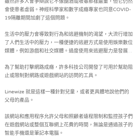
雖然許多人會爭辯說它不像酗酒或吸毒那樣嚴重，但它仍然
問的過度或控制不佳的衝動或行為。
會使患者虛弱。神經科學家和數字成癮專家也同意COVID-
19隔離期間加劇了這個問題。
生活中的壓力會導致對行為和逃避機制的渴望，大流行增加
了人們生活中的壓力，一種便捷的逃避方式是使用娛樂數位
媒體，例如游戲和社交媒體。過度使用來逃避壓力是發展成
癮行為的一個危險因素。
為了幫助打擊網路成癮，許多科技公司開發了可用於幫助阻
止或限制對網路或遊戲網站的訪問的工具。
Linewize 就是這樣一種針對兒童，或者更具體地說他們的
父母的產品。
該網站和應用程序允許父母和照顧者遠程限制和監控孩子們
在遊戲網站或整個互聯網上花費的時間，無論是通過孩子的
智能手機還是筆記本電腦。