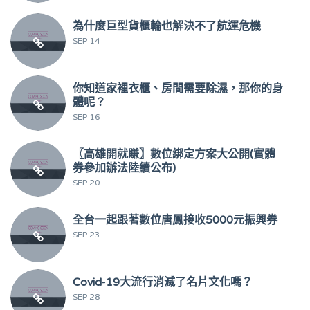
為什麼巨型貨櫃輪也解決不了航運危機
SEP 14
你知道家裡衣櫃、房間需要除濕，那你的身
體呢？
SEP 16
〖高雄開就賺〗數位綁定方案大公開(實體
券參加辦法陸續公布)
SEP 20
全台一起跟著數位唐鳳接收5000元振興券
SEP 23
Covid-19大流行消滅了名片文化嗎？
SEP 28