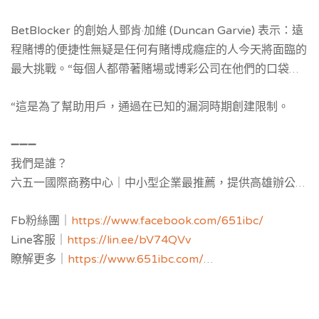
BetBlocker 的創始人鄧肯·加維 (Duncan Garvie) 表示：遠
程賭博的便捷性無疑是任何有賭博成癮症的人今天將面臨的
最大挑戰。“每個人都帶著賭場或博彩公司在他們的口袋里
四處走動，而且很容易隨時玩。用戶可以阻止賭博網站數小
“這是為了幫助用戶，通過在已知的漏洞時期創建限制。
時、數天或數週。人們還可以使用該應用程序來阻止其他網
站，例如游戲網站。
➖➖➖
我們是誰？
六五一國際商務中心｜中小型企業最推薦，提供
高雄辦公室
補助與公司設立補助申請，並提供黃金地址公司設立與
工商
Fb粉絲團｜
https://www.facebook.com/651ibc/
登記
，服務空間：客製化獨立辦公室與共享空間樓層區隔，
Line客服｜
https://lin.ee/bV74QVv
多功能會議室，教育講座場地。
瞭解更多｜
https://www.651ibc.com/
虛擬辦公室介紹｜
https://651ibc.blogspot.com/
Google評論｜
https://g.page/651ibc?share