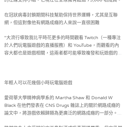
的在線支持小組。它現在在全球擁有超過 75,000 名成員。
在冠狀病毒封鎖期間科技幫助保持世界運轉，尤其是互聯
網，但這對像他有網路成癮的人來說一直很困難
“大流行導致我比平時花更多的時間觀看 Twitch（一種專注
於人們玩電腦遊戲的直播服務）和 YouTube，而觀看的內
容大都也是遊戲相關，這兩者都可能導致複發和玩遊戲的強
烈誘因。就我知道 Game Quitters 社區中有很多人在
Covid-19流行期間復發了。”
年輕人可以花幾個小時玩電腦遊戲
愛荷華大學精神病學系的 Martha Shaw 和 Donald W
Black 在他們發表在 CNS Drugs 雜誌上的關於網路成癮的
論文中，將游戲依賴歸類為更廣泛的網路成癮的一部分。該
論文將其定義為
導致損害或痛苦的關於
電腦使用
和互聯網訪