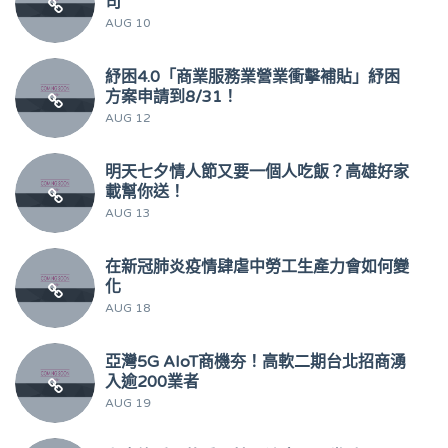
司
AUG 10
紓困4.0「商業服務業營業衝擊補貼」紓困
方案申請到8/31！
AUG 12
明天七夕情人節又要一個人吃飯？高雄好家
載幫你送！
AUG 13
在新冠肺炎疫情肆虐中勞工生產力會如何變
化
AUG 18
亞灣5G AIoT商機夯！高軟二期台北招商湧
入逾200業者
AUG 19