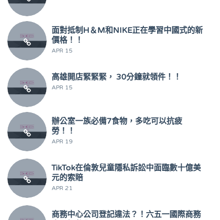
面對抵制H＆M和NIKE正在學習中國式的新
價格！！
APR 15
高雄開店緊緊緊， 30分鐘就領件！！
APR 15
辦公室一族必備7食物，多吃可以抗疲
勞！！
APR 19
TikTok在倫敦兒童隱私訴訟中面臨數十億美
元的索賠
APR 21
商務中心公司登記違法？！六五一國際商務