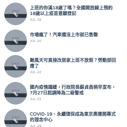
上班的你滿18歲了嗎？全國開放線上預約
18歲以上疫苗意願登記
JUL 16
市場瘋了！汽車還沒上市就已售罄
JUL 20
颱風天可直接改居家上班不放假？勞動部回
應了
JUL 22
國內疫情趨緩，行政院長蘇貞昌稍早宣布，
7月27日起調降為二級警戒
JUL 23
COVID-19、永續環保成為東京奧運開幕式
的理念中心
JUL 29