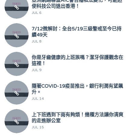
亞洲網路聯盟AIC警告隱私法變化，可能迫
使科技公司退出香港！
JUL 6
7/12微解封：全台5/19三級警戒至今已持
續49天
JUL 8
你是牙齒健康的上班族嗎？潔牙保護觀念在
這裡！
JUL 9
隨著COVID-19疫苗推出，銀行利潤有望飆
升。
JUL 14
上下班遇到下雨有夠煩！幾種方法讓你清爽
的走進辦公室
JUL 15