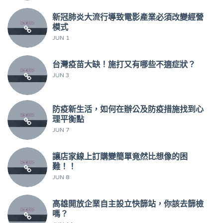
新冠肺炎大流行導致電影產業必須改變經營
模式
JUN 1
台灣疫苗大缺！施打又有哪些不適症狀？
JUN 3
防疫新生活，如何在辦公及防疫措施找到心
理平衡點
JUN 7
讓店家線上訂購變簡單竟然比想像的困
難！！
JUN 8
高雄開放企業自主設立快篩站，你該去篩檢
嗎？