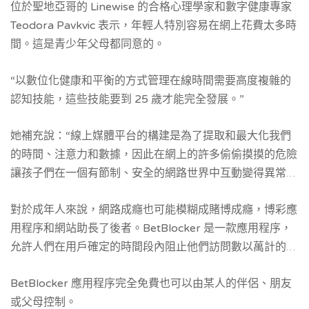
位於聖地亞哥的 Linewise 的合格心理學家和數字健康專家
Teodora Pavkvic 表示，年輕人特別容易在網上花費太多時
間。這是青少年父母都同意的。
“以數位化健康和平衡的方式管理在線時間需要高度複雜的
認知技能，這些技能要到 25 歲才能完全發展。”
她補充說：“線上媒體平台的構建是為了提取和最大化我們
的時間、注意力和數據，因此在網上的許多偷偷摸摸的危險
讓孩子們在一個有節制、安全的網路世界中互動變得異常困
難。
對於成年人來說，網路成癮也可能模糊成賭博成癮，博彩應
用程序和網站助長了後者。BetBlocker 是一款應用程序，
允許人們在用戶確定的時間段內阻止他們訪問數以萬計的賭
博網站和應用程序。一旦偵測被啟動，在限製到期之前，該
BetBlocker 應用程序完全免費也可以由某人的伴侶、朋友
人無法訪問賭博平台。
或父母控制。