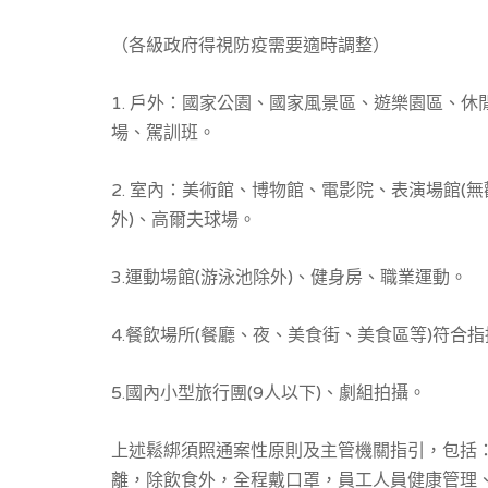
（各級政府得視防疫需要適時調整）
1. 戶外：國家公園、國家風景區、遊樂園區、
場、駕訓班。
2. 室內：美術館、博物館、電影院、表演場館(
外)、高爾夫球場。
3.運動場館(游泳池除外)、健身房、職業運動。
4.餐飲場所(餐廳、夜、美食街、美食區等)符合
5.國內小型旅行團(9人以下)、劇組拍攝。
上述鬆綁須照通案性原則及主管機關指引，包括
離，除飲食外，全程戴口罩，員工人員健康管理