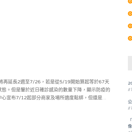
再延長2週至7/26，若是從5/19開始算起等於67天
2
狀態。但是鑒於近日確診感染的數量下降，顯示防疫的
/
心宣布7/12起部分商家及場所適度鬆綁，但還是維
公
陸出了一道曙光，以下就來看看微解封適用的場所及商
/
「
像