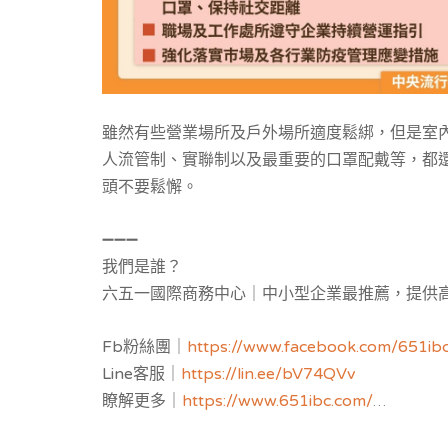
雖然有些營業場所及戶外場所適度鬆綁，但是室
人流管制、實聯制以及最重要的口罩配戴等，都
頭不要鬆懈。
➖➖➖
我們是誰？
六五一國際商務中心｜中小型企業最推薦，提供
公司設立與
工商登記
，服務空間：客製化獨立辦
Fb粉絲團｜
https://www.facebook.com/651ib
地。
Line客服｜
https://lin.ee/bV74QVv
瞭解更多｜
https://www.651ibc.com/
虛擬辦公室介紹｜
https://651ibc.blogspot.com